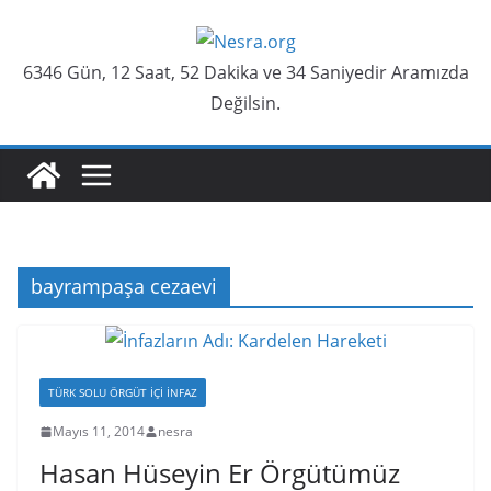
Skip
to
6346 Gün, 12 Saat, 52 Dakika ve 34 Saniyedir Aramızda
content
Değilsin.
bayrampaşa cezaevi
TÜRK SOLU ÖRGÜT İÇI İNFAZ
Mayıs 11, 2014
nesra
Hasan Hüseyin Er Örgütümüz