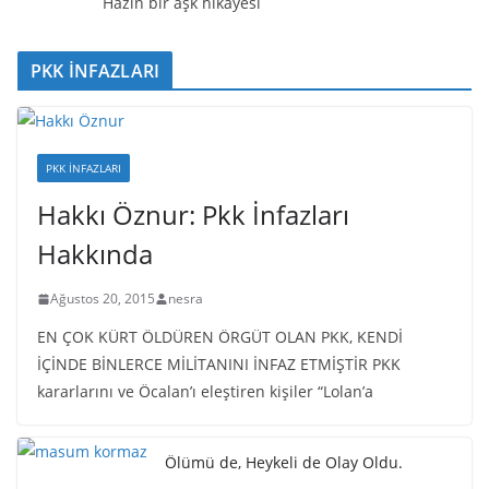
Hazin bir aşk hikayesi
PKK İNFAZLARI
PKK İNFAZLARI
Hakkı Öznur: Pkk İnfazları
Hakkında
Ağustos 20, 2015
nesra
EN ÇOK KÜRT ÖLDÜREN ÖRGÜT OLAN PKK, KENDİ
İÇİNDE BİNLERCE MİLİTANINI İNFAZ ETMİŞTİR PKK
kararlarını ve Öcalan’ı eleştiren kişiler “Lolan’a
Ölümü de, Heykeli de Olay Oldu.