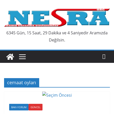
Skip
to
content
6345 Gün, 15 Saat, 29 Dakika ve 4 Saniyedir Aramızda
Değilsin.
cemaat oyları
BAKI-YORUM
GÜNCEL