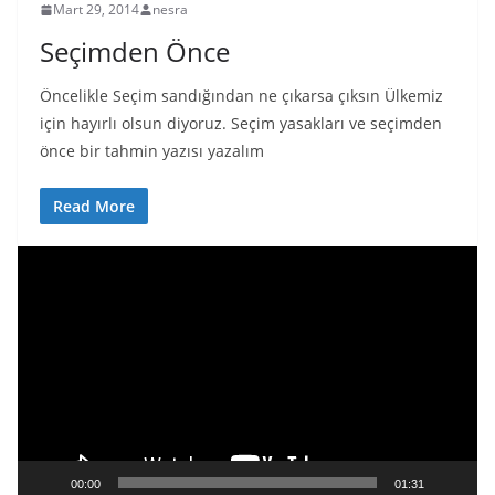
Mart 29, 2014
nesra
Seçimden Önce
Öncelikle Seçim sandığından ne çıkarsa çıksın Ülkemiz
için hayırlı olsun diyoruz. Seçim yasakları ve seçimden
önce bir tahmin yazısı yazalım
Read More
V
i
d
e
o
o
y
n
a
00:00
01:31