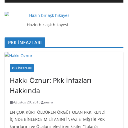
t
ı
c
ı
Hazin bir aşk hikayesi
PKK İNFAZLARI
PKK İNFAZLARI
Hakkı Öznur: Pkk İnfazları
Hakkında
Ağustos 20, 2015
nesra
EN ÇOK KÜRT ÖLDÜREN ÖRGÜT OLAN PKK, KENDİ
İÇİNDE BİNLERCE MİLİTANINI İNFAZ ETMİŞTİR PKK
kararlarını ve Öcalan’ı eleştiren kişiler “Lolan’a