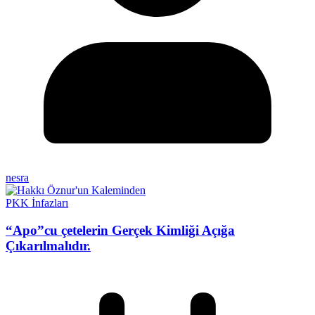
nesra
PKK İnfazları
“Apo”cu çetelerin Gerçek Kimliği Açığa
Çıkarılmalıdır.