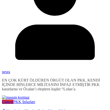
nesra
EN ÇOK KÜRT ÖLDÜREN ÖRGÜT OLAN PKK, KENDİ
İÇİNDE BİNLERCE MİLİTANINI İNFAZ ETMİŞTİR PKK
kararlarını ve Öcalan’ı eleştiren kişiler “Lolan’a
Güncel
PKK İnfazları