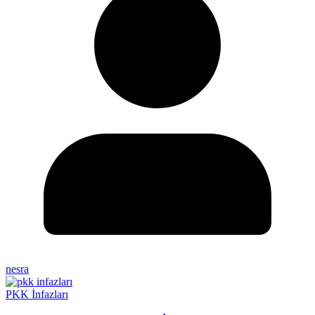
nesra
PKK İnfazları