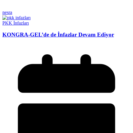
nesra
PKK İnfazları
KONGRA-GEL’de de İnfazlar Devam Ediyor