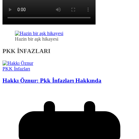
Hazin bir aşk hikayesi
PKK İNFAZLARI
PKK İnfazları
Hakkı Öznur: Pkk İnfazları Hakkında