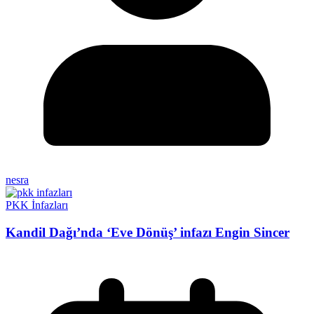
nesra
PKK İnfazları
Kandil Dağı’nda ‘Eve Dönüş’ infazı Engin Sincer