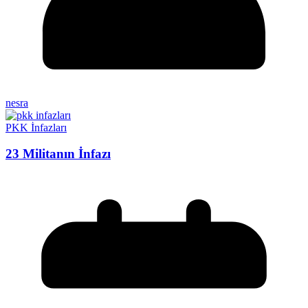
nesra
PKK İnfazları
23 Militanın İnfazı