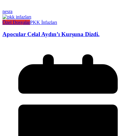
nesra
Özel Dosyalar
PKK İnfazları
Apocular Celal Aydın’ı Kurşuna Dizdi.