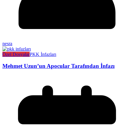
nesra
Özel Dosyalar
PKK İnfazları
Mehmet Uzun’un Apocular Tarafından İnfazı