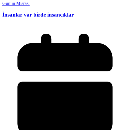
Günün Mısrası
İnsanlar var birde insancıklar