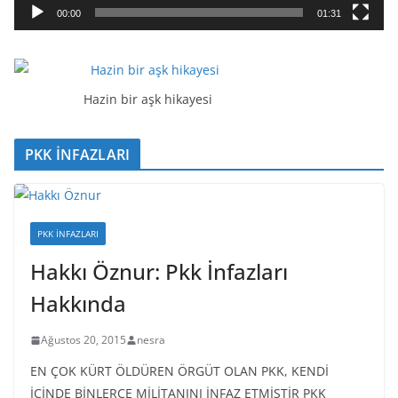
a
00:00
01:31
t
ı
c
ı
Hazin bir aşk hikayesi
PKK İNFAZLARI
PKK İNFAZLARI
Hakkı Öznur: Pkk İnfazları
Hakkında
Ağustos 20, 2015
nesra
EN ÇOK KÜRT ÖLDÜREN ÖRGÜT OLAN PKK, KENDİ
İÇİNDE BİNLERCE MİLİTANINI İNFAZ ETMİŞTİR PKK