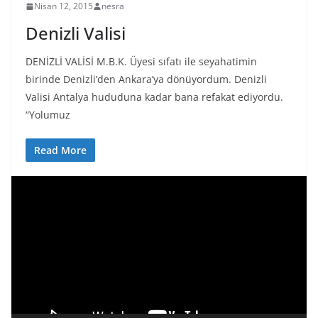
Nisan 12, 2015
nesra
Denizli Valisi
DENİZLİ VALİSİ M.B.K. Üyesi sıfatı ile seyahatimin
birinde Denizli’den Ankara’ya dönüyordum. Denizli
Valisi Antalya hududuna kadar bana refakat ediyordu.
“Yolumuz
Read More
V
i
d
e
o
o
y
n