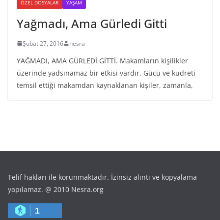
ÖZEL DOSYALAR
YAŞAM
Yağmadı, Ama Gürledi Gitti
Şubat 27, 2016
nesra
YAĞMADI, AMA GÜRLEDİ GİTTİ. Makamların kişilikler
üzerinde yadsınamaz bir etkisi vardır. Gücü ve kudreti
temsil ettiği makamdan kaynaklanan kişiler, zamanla,
Telif hakları ile korunmaktadır. İzinsiz alıntı ve kopyalama
yapılamaz. @ 2010 Nesra.org
1