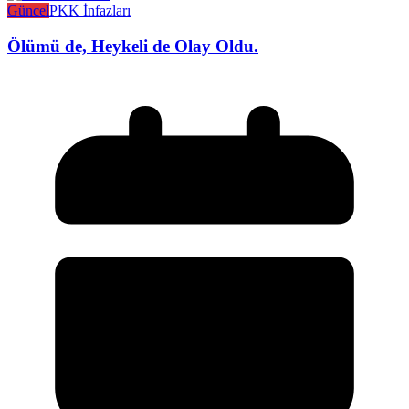
Güncel
PKK İnfazları
Ölümü de, Heykeli de Olay Oldu.