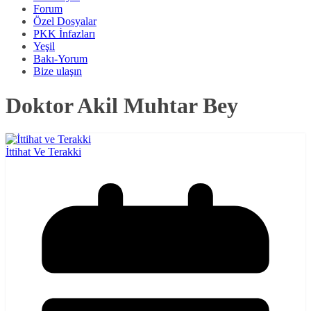
Forum
Özel Dosyalar
PKK İnfazları
Yeşil
Bakı-Yorum
Bize ulaşın
Doktor Akil Muhtar Bey
İttihat Ve Terakki