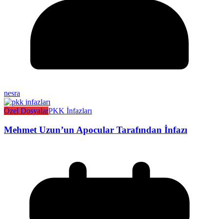
nesra
Özel Dosyalar
PKK İnfazları
Mehmet Uzun’un Apocular Tarafından İnfazı