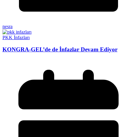
nesra
PKK İnfazları
KONGRA-GEL’de de İnfazlar Devam Ediyor