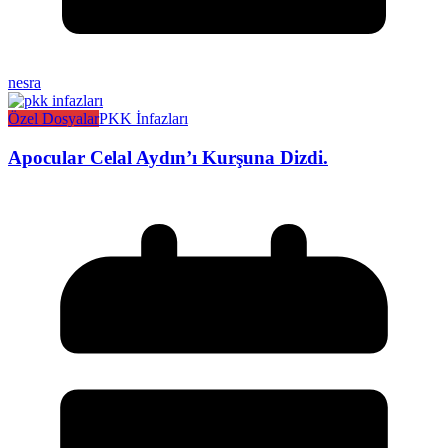
nesra
Özel Dosyalar
PKK İnfazları
Apocular Celal Aydın’ı Kurşuna Dizdi.