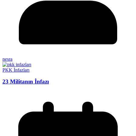
nesra
PKK İnfazları
23 Militanın İnfazı