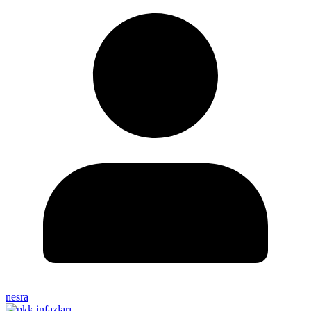
nesra