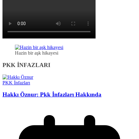
Hazin bir aşk hikayesi
PKK İNFAZLARI
PKK İnfazları
Hakkı Öznur: Pkk İnfazları Hakkında