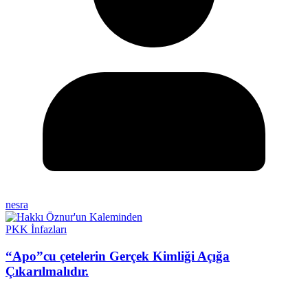
nesra
PKK İnfazları
“Apo”cu çetelerin Gerçek Kimliği Açığa
Çıkarılmalıdır.