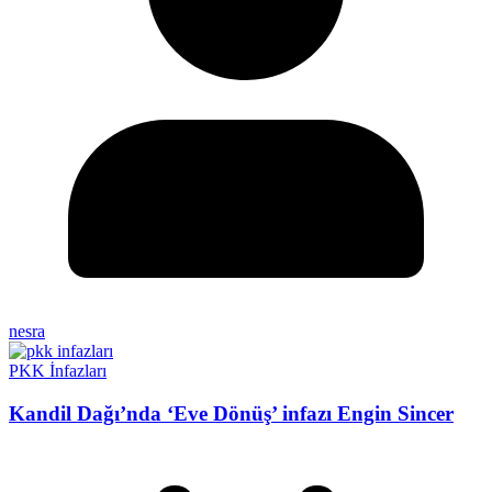
nesra
PKK İnfazları
Kandil Dağı’nda ‘Eve Dönüş’ infazı Engin Sincer