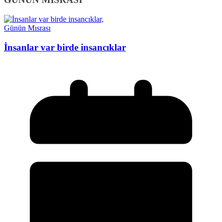
Günün Mısrası
İnsanlar var birde insancıklar