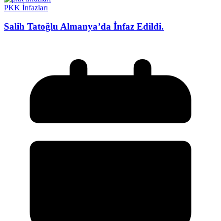
PKK İnfazları
Salih Tatoğlu Almanya’da İnfaz Edildi.