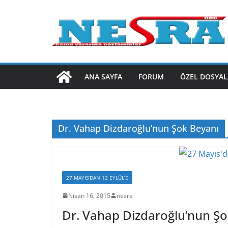
Skip
to
content
ANA SAYFA
FORUM
ÖZEL DOSYAL
Dr. Vahap Dizdaroğlu’nun Şok Beyanı
27 MAYIS’DAN 12 EYLÜL’E
Nisan 16, 2015
nesra
Dr. Vahap Dizdaroğlu’nun Şo