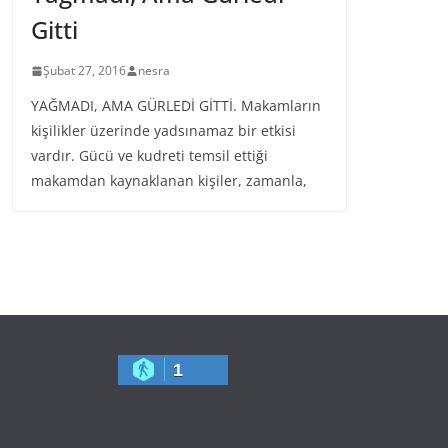
Gitti
Şubat 27, 2016
nesra
YAĞMADI, AMA GÜRLEDİ GİTTİ. Makamların
kişilikler üzerinde yadsınamaz bir etkisi
vardır. Gücü ve kudreti temsil ettiği
makamdan kaynaklanan kişiler, zamanla,
1