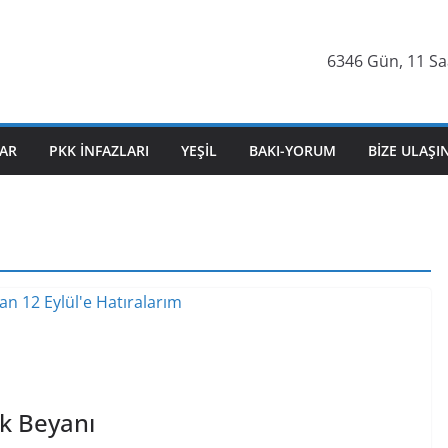
6346 Gün, 11 Saa
AR
PKK İNFAZLARI
YEŞIL
BAKI-YORUM
BIZE ULAŞI
k Beyanı