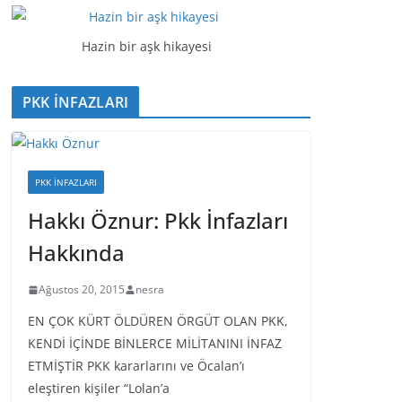
t
ı
Hazin bir aşk hikayesi
c
ı
PKK İNFAZLARI
PKK İNFAZLARI
Hakkı Öznur: Pkk İnfazları
Hakkında
Ağustos 20, 2015
nesra
EN ÇOK KÜRT ÖLDÜREN ÖRGÜT OLAN PKK,
KENDİ İÇİNDE BİNLERCE MİLİTANINI İNFAZ
ETMİŞTİR PKK kararlarını ve Öcalan’ı
eleştiren kişiler “Lolan’a