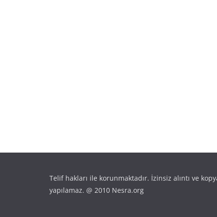
Telif hakları ile korunmaktadır. İzinsiz alıntı ve ko
yapılamaz. @ 2010 Nesra.org