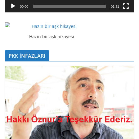
a
00:00
01:31
t
ı
c
ı
Hazin bir aşk hikayesi
PKK İNFAZLARI