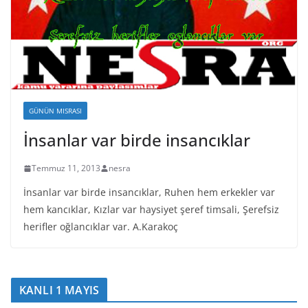
GÜNÜN MISRASI
İnsanlar var birde insancıklar
Temmuz 11, 2013
nesra
İnsanlar var birde insancıklar, Ruhen hem erkekler var
hem kancıklar, Kızlar var haysiyet şeref timsali, Şerefsiz
herifler oğlancıklar var. A.Karakoç
KANLI 1 MAYIS