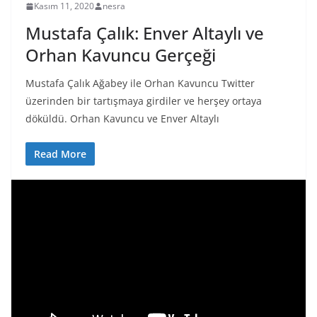
Kasım 11, 2020
nesra
Mustafa Çalık: Enver Altaylı ve
Orhan Kavuncu Gerçeği
Mustafa Çalık Ağabey ile Orhan Kavuncu Twitter
üzerinden bir tartışmaya girdiler ve herşey ortaya
döküldü. Orhan Kavuncu ve Enver Altaylı
Read More
V
i
d
e
o
o
y
n