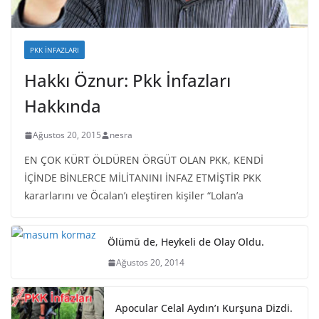
PKK İNFAZLARI
Hakkı Öznur: Pkk İnfazları
Hakkında
Ağustos 20, 2015
nesra
EN ÇOK KÜRT ÖLDÜREN ÖRGÜT OLAN PKK, KENDİ
İÇİNDE BİNLERCE MİLİTANINI İNFAZ ETMİŞTİR PKK
kararlarını ve Öcalan’ı eleştiren kişiler “Lolan’a
Ölümü de, Heykeli de Olay Oldu.
Ağustos 20, 2014
Apocular Celal Aydın’ı Kurşuna Dizdi.