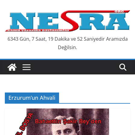
Skip
to
content
6343 Gün, 7 Saat, 19 Dakika ve 53 Saniyedir Aramızda
Değilsin.
Erzurum’un Ahvali