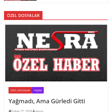
ÖZEL DOSYALAR
ÖZEL DOSYALAR
YAŞAM
Yağmadı, Ama Gürledi Gitti
Şubat 27, 2016
nesra