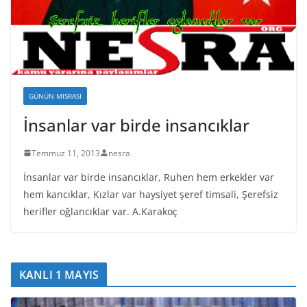
GÜNÜN MISRASI
İnsanlar var birde insancıklar
Temmuz 11, 2013
nesra
İnsanlar var birde insancıklar, Ruhen hem erkekler var
hem kancıklar, Kızlar var haysiyet şeref timsali, Şerefsiz
herifler oğlancıklar var. A.Karakoç
KANLI 1 MAYIS