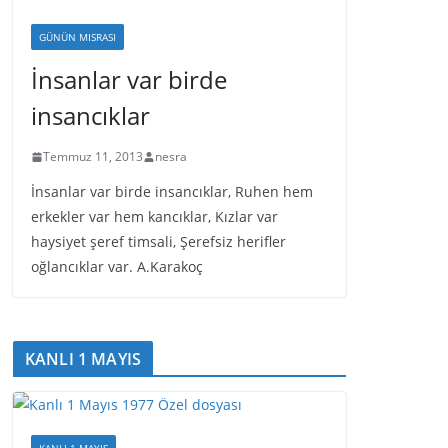
GÜNÜN MISRASI
İnsanlar var birde
insancıklar
Temmuz 11, 2013
nesra
İnsanlar var birde insancıklar, Ruhen hem
erkekler var hem kancıklar, Kızlar var
haysiyet şeref timsali, Şerefsiz herifler
oğlancıklar var. A.Karakoç
KANLI 1 MAYIS