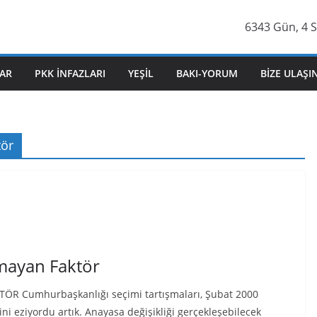
6343 Gün, 4 Sa
AR
PKK İNFAZLARI
YEŞIL
BAKI-YORUM
BIZE ULAŞI
tör
mayan Faktör
R Cumhurbaşkanlığı seçimi tartışmaları, Şubat 2000
i eziyordu artık. Anayasa değişikliği gerçekleşebilecek