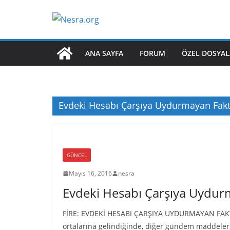
Skip
to
content
ANA SAYFA
FORUM
ÖZEL DOSYAL
Evdeki Hesabı Çarşıya Uydurmayan Fak
GÜNCEL
Mayıs 16, 2016
nesra
Evdeki Hesabı Çarşıya Uydur
FİRE: EVDEKİ HESABI ÇARŞIYA UYDURMAYAN FAKTÖ
ortalarına gelindiğinde, diğer gündem maddelerin