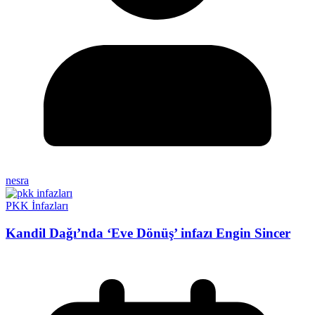
nesra
PKK İnfazları
Kandil Dağı’nda ‘Eve Dönüş’ infazı Engin Sincer