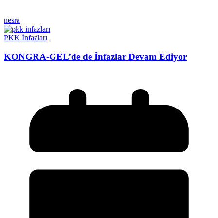
nesra
PKK İnfazları
KONGRA-GEL’de de İnfazlar Devam Ediyor