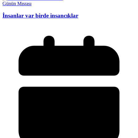
Günün Mısrası
İnsanlar var birde insancıklar