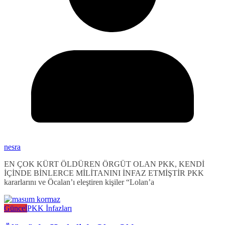
nesra
EN ÇOK KÜRT ÖLDÜREN ÖRGÜT OLAN PKK, KENDİ
İÇİNDE BİNLERCE MİLİTANINI İNFAZ ETMİŞTİR PKK
kararlarını ve Öcalan’ı eleştiren kişiler “Lolan’a
Güncel
PKK İnfazları