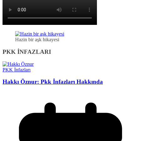
Hazin bir aşk hikayesi
PKK İNFAZLARI
PKK İnfazları
Hakkı Öznur: Pkk İnfazları Hakkında