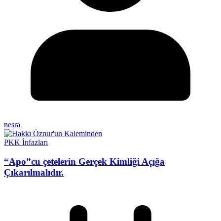
nesra
PKK İnfazları
“Apo”cu çetelerin Gerçek Kimliği Açığa
Çıkarılmalıdır.