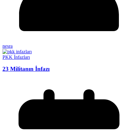
nesra
PKK İnfazları
23 Militanın İnfazı