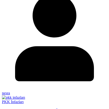
nesra
PKK İnfazları