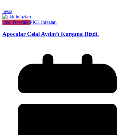
nesra
Özel Dosyalar
PKK İnfazları
Apocular Celal Aydın’ı Kurşuna Dizdi.