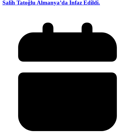
Salih Tatoğlu Almanya’da İnfaz Edildi.