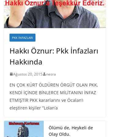
PKK İNFAZLARI
Hakkı Öznur: Pkk İnfazları
Hakkında
Ağustos 20, 2015
nesra
EN ÇOK KÜRT ÖLDÜREN ÖRGÜT OLAN PKK,
KENDİ İÇİNDE BİNLERCE MİLİTANINI İNFAZ
ETMİŞTİR PKK kararlarını ve Öcalan’ı
eleştiren kişiler “Lolan’a
Ölümü de, Heykeli de
Olay Oldu.