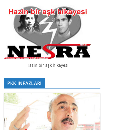
t
ı
c
ı
Hazin bir aşk hikayesi
PKK İNFAZLARI