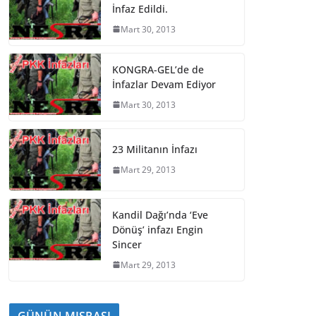
İnfaz Edildi.
Mart 30, 2013
KONGRA-GEL’de de
İnfazlar Devam Ediyor
Mart 30, 2013
23 Militanın İnfazı
Mart 29, 2013
Kandil Dağı’nda ‘Eve
Dönüş’ infazı Engin
Sincer
Mart 29, 2013
GÜNÜN MISRASI