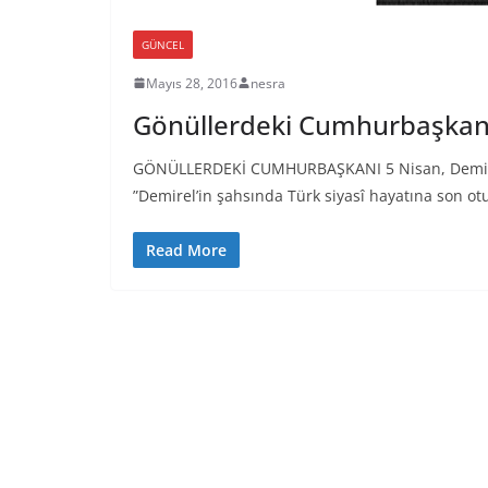
GÜNCEL
Mayıs 28, 2016
nesra
Gönüllerdeki Cumhurbaşkan
GÖNÜLLERDEKİ CUMHURBAŞKANI 5 Nisan, Demirel’i
”Demirel’in şahsında Türk siyasî hayatına son ot
Read More