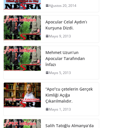
Ağustos 20, 2014
Apocular Celal Aydın’ı
Kurşuna Dizdi.
Mayıs 9, 2013
Mehmet Uzun’un
Apocular Tarafından
İnfazı
Mayıs 5, 2013
“Apo”cu çetelerin Gerçek
Kimliği Açığa
Çıkarılmalıdır.
Mayıs 1, 2013
Salih Tatoğlu Almanya’da