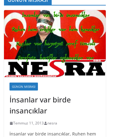
GÜNÜN MISRASI
İnsanlar var birde
insancıklar
Temmuz 11, 2013
nesra
İnsanlar var birde insancıklar, Ruhen hem