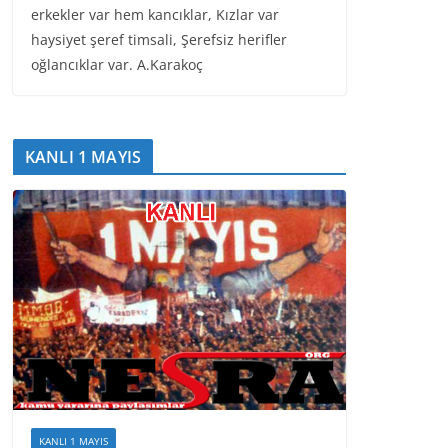
erkekler var hem kancıklar, Kızlar var
haysiyet şeref timsali, Şerefsiz herifler
oğlancıklar var. A.Karakoç
KANLI 1 MAYIS
KANLI 1 MAYIS