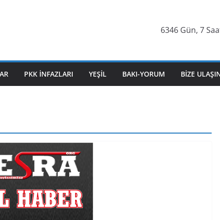
6346 Gün, 7 Saat
AR
PKK İNFAZLARI
YEŞIL
BAKI-YORUM
BIZE ULAŞI