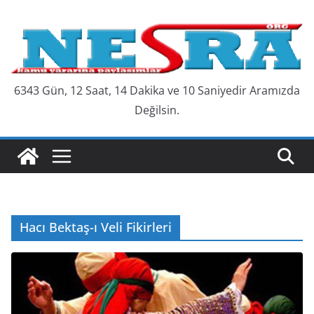
Skip
to
content
6343 Gün, 12 Saat, 14 Dakika ve 11 Saniyedir Aramızda
Değilsin.
Hacı Bektaş-ı Veli Fikirleri