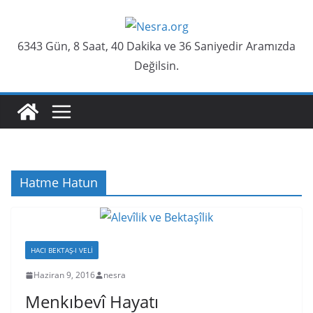
Skip
to
6343 Gün, 8 Saat, 40 Dakika ve 36 Saniyedir Aramızda
content
Değilsin.
Hatme Hatun
HACI BEKTAŞ-I VELI
Haziran 9, 2016
nesra
Menkıbevî Hayatı