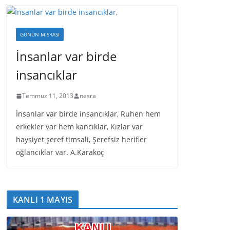
GÜNÜN MISRASI
İnsanlar var birde
insancıklar
Temmuz 11, 2013
nesra
İnsanlar var birde insancıklar, Ruhen hem
erkekler var hem kancıklar, Kızlar var
haysiyet şeref timsali, Şerefsiz herifler
oğlancıklar var. A.Karakoç
KANLI 1 MAYIS