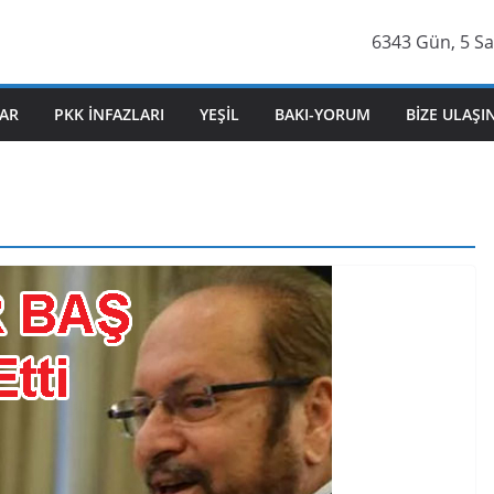
6343 Gün, 5 Saa
AR
PKK İNFAZLARI
YEŞIL
BAKI-YORUM
BIZE ULAŞI