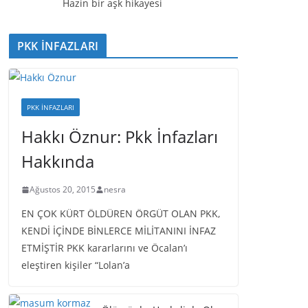
ı
Hazin bir aşk hikayesi
c
ı
PKK İNFAZLARI
PKK İNFAZLARI
Hakkı Öznur: Pkk İnfazları
Hakkında
Ağustos 20, 2015
nesra
EN ÇOK KÜRT ÖLDÜREN ÖRGÜT OLAN PKK,
KENDİ İÇİNDE BİNLERCE MİLİTANINI İNFAZ
ETMİŞTİR PKK kararlarını ve Öcalan’ı
eleştiren kişiler “Lolan’a