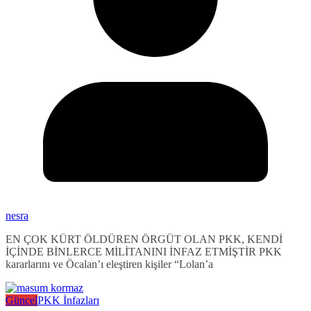
nesra
EN ÇOK KÜRT ÖLDÜREN ÖRGÜT OLAN PKK, KENDİ
İÇİNDE BİNLERCE MİLİTANINI İNFAZ ETMİŞTİR PKK
kararlarını ve Öcalan’ı eleştiren kişiler “Lolan’a
Güncel
PKK İnfazları