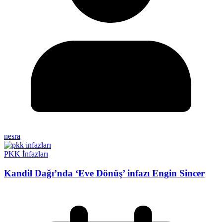
nesra
PKK İnfazları
Kandil Dağı’nda ‘Eve Dönüş’ infazı Engin Sincer