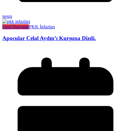
nesra
Özel Dosyalar
PKK İnfazları
Apocular Celal Aydın’ı Kurşuna Dizdi.