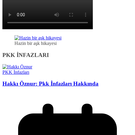
Hazin bir aşk hikayesi
PKK İNFAZLARI
PKK İnfazları
Hakkı Öznur: Pkk İnfazları Hakkında