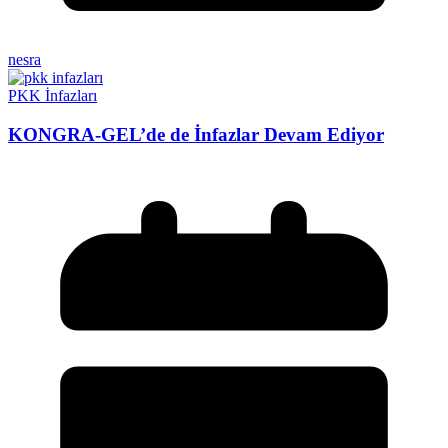
nesra
PKK İnfazları
KONGRA-GEL’de de İnfazlar Devam Ediyor