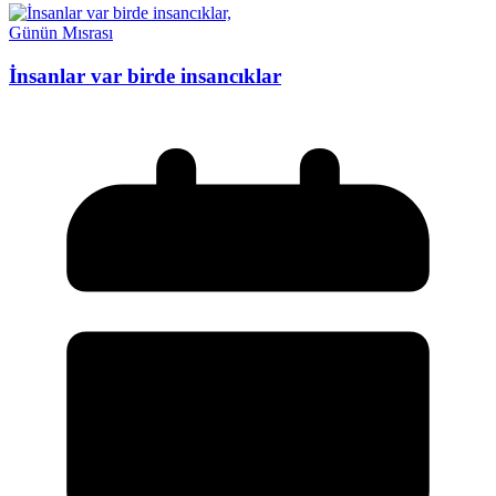
Günün Mısrası
İnsanlar var birde insancıklar