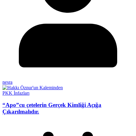
nesra
PKK İnfazları
“Apo”cu çetelerin Gerçek Kimliği Açığa
Çıkarılmalıdır.