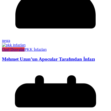
nesra
Özel Dosyalar
PKK İnfazları
Mehmet Uzun’un Apocular Tarafından İnfazı