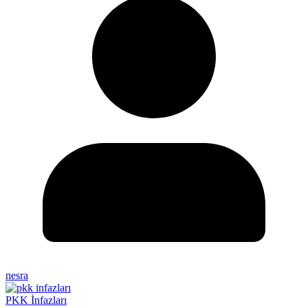
nesra
PKK İnfazları