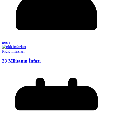
nesra
PKK İnfazları
23 Militanın İnfazı