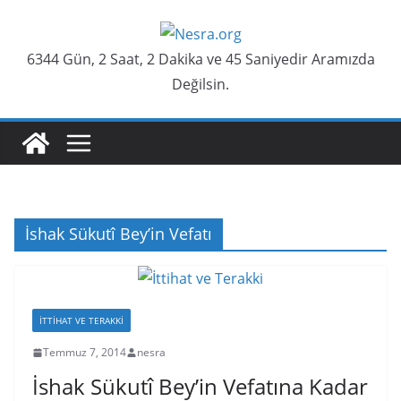
Skip
to
6344 Gün, 2 Saat, 2 Dakika ve 45 Saniyedir Aramızda
content
Değilsin.
İshak Sükutî Bey’in Vefatı
İTTIHAT VE TERAKKI
Temmuz 7, 2014
nesra
İshak Sükutî Bey’in Vefatına Kadar