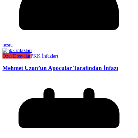
nesra
Özel Dosyalar
PKK İnfazları
Mehmet Uzun’un Apocular Tarafından İnfazı