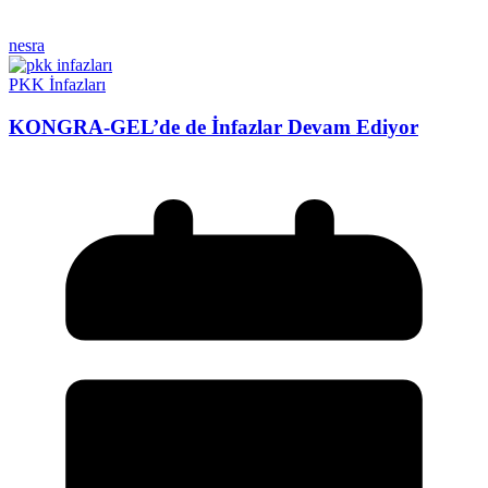
nesra
PKK İnfazları
KONGRA-GEL’de de İnfazlar Devam Ediyor