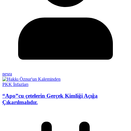
nesra
PKK İnfazları
“Apo”cu çetelerin Gerçek Kimliği Açığa
Çıkarılmalıdır.