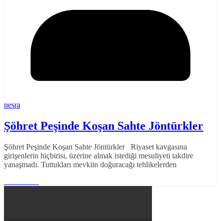
nesra
Şöhret Peşinde Koşan Sahte Jöntürkler
Şöhret Peşinde Koşan Sahte Jöntürkler Riyaset kavgasına
girişenlerin hiçbirisi, üzerine almak istediği mesuliyeti takdire
yanaşmadı. Tuttukları mevkiin doğuracağı tehlikelerden
Read More