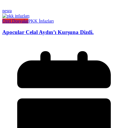
nesra
Özel Dosyalar
PKK İnfazları
Apocular Celal Aydın’ı Kurşuna Dizdi.