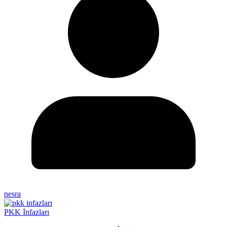
nesra
PKK İnfazları