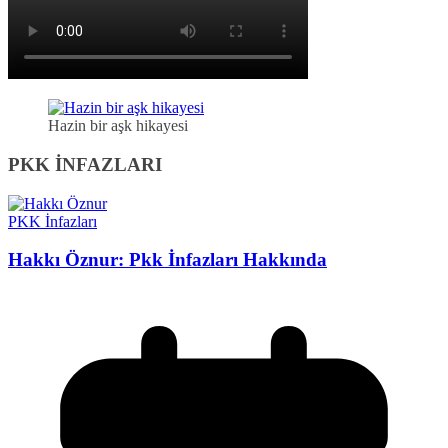
Hazin bir aşk hikayesi
PKK İNFAZLARI
PKK İnfazları
Hakkı Öznur: Pkk İnfazları Hakkında