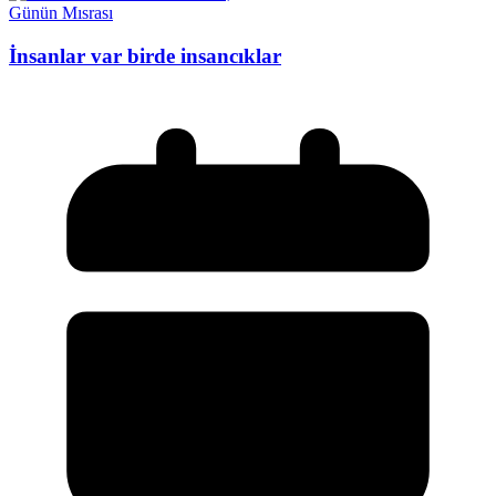
Günün Mısrası
İnsanlar var birde insancıklar