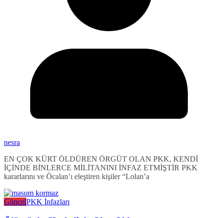
nesra
EN ÇOK KÜRT ÖLDÜREN ÖRGÜT OLAN PKK, KENDİ
İÇİNDE BİNLERCE MİLİTANINI İNFAZ ETMİŞTİR PKK
kararlarını ve Öcalan’ı eleştiren kişiler “Lolan’a
Güncel
PKK İnfazları