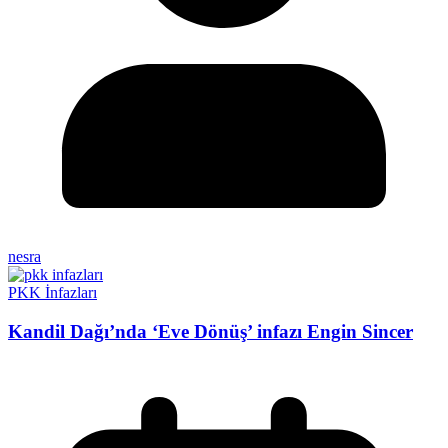
nesra
PKK İnfazları
Kandil Dağı’nda ‘Eve Dönüş’ infazı Engin Sincer