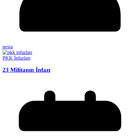
nesra
PKK İnfazları
23 Militanın İnfazı