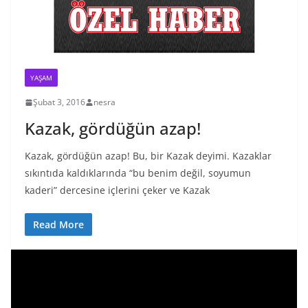
YAŞAM
Şubat 3, 2016
nesra
Kazak, gördüğün azap!
Kazak, gördüğün azap! Bu, bir Kazak deyimi. Kazaklar
sıkıntıda kaldıklarında “bu benim değil, soyumun
kaderi” dercesine içlerini çeker ve Kazak
Read More
V
i
d