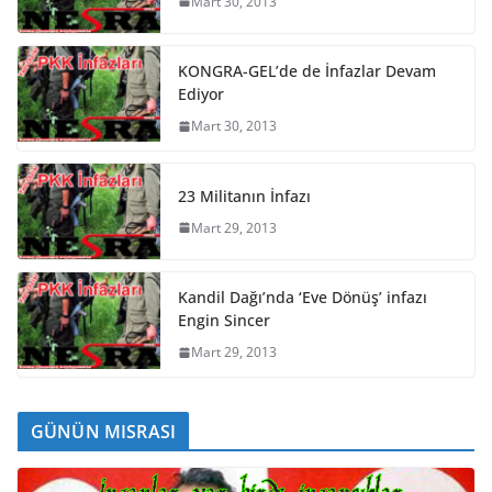
Mart 30, 2013
KONGRA-GEL’de de İnfazlar Devam
Ediyor
Mart 30, 2013
23 Militanın İnfazı
Mart 29, 2013
Kandil Dağı’nda ‘Eve Dönüş’ infazı
Engin Sincer
Mart 29, 2013
GÜNÜN MISRASI