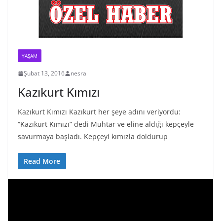
YAŞAM
Şubat 13, 2016
nesra
Kazıkurt Kımızı
Kazıkurt Kımızı Kazıkurt her şeye adını veriyordu:
“Kazıkurt Kımızı” dedi Muhtar ve eline aldığı kepçeyle
savurmaya başladı. Kepçeyi kımızla doldurup
Read More
V
i
d