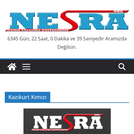
Skip
to
content
6345 Gün, 22 Saat, 0 Dakika ve 40 Saniyedir Aramızda
Değilsin.
Kazıkurt Kımızı