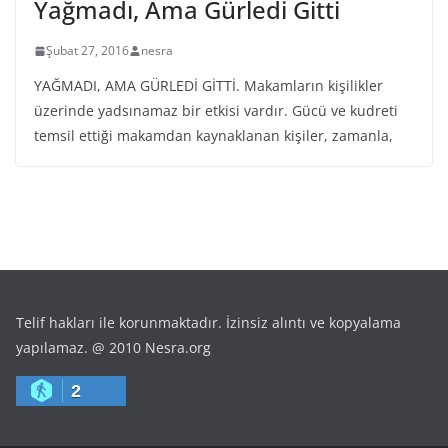
Yağmadı, Ama Gürledi Gitti
Şubat 27, 2016
nesra
YAĞMADI, AMA GÜRLEDİ GİTTİ. Makamların kişilikler
üzerinde yadsınamaz bir etkisi vardır. Gücü ve kudreti
temsil ettiği makamdan kaynaklanan kişiler, zamanla,
Telif hakları ile korunmaktadır. İzinsiz alıntı ve kopyalama
yapılamaz. @ 2010 Nesra.org
2