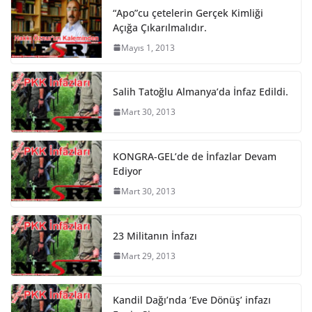
“Apo”cu çetelerin Gerçek Kimliği
Açığa Çıkarılmalıdır.
Mayıs 1, 2013
Salih Tatoğlu Almanya’da İnfaz Edildi.
Mart 30, 2013
KONGRA-GEL’de de İnfazlar Devam
Ediyor
Mart 30, 2013
23 Militanın İnfazı
Mart 29, 2013
Kandil Dağı’nda ‘Eve Dönüş’ infazı