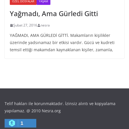
ÖZEL DOSYALAR
YAŞAM
Yağmadı, Ama Gürledi Gitti
Şubat 27, 2016
nesra
YAĞMADI, AMA GÜRLEDİ GİTTİ. Makamların kişilikler
üzerinde yadsınamaz bir etkisi vardır. Gücü ve kudreti
temsil ettiği makamdan kaynaklanan kişiler, zamanla,
Telif hakları ile korunmaktadır. İzinsiz alıntı ve kopyalama
yapılamaz. @ 2010 Nesra.org
1