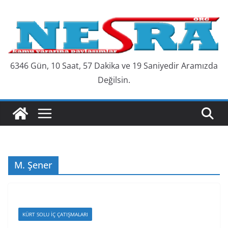
Skip
to
content
6346 Gün, 10 Saat, 57 Dakika ve 19 Saniyedir Aramızda
Değilsin.
M. Şener
KÜRT SOLU İÇ ÇATIŞMALARI