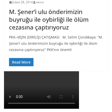
Şubat 28, 2014
nesra
M. Şener’i ulu önderimizin
buyruğu ile oybirliği ile ölüm
cezasına çaptırıyoruz
PKK–VEJİN (DİRİLİŞ) ÇATIŞMASI M. Selim Çürükkaya: “M.
Şener’i ulu önderimizin buyruğu ile oybirliği ile ölüm
cezasına çaptırıyoruz” PKK’nın önemli
Read More