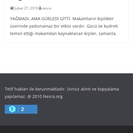
Şubat 27, 2016
nesra
YAĞMADI, AMA GÜRLEDİ GİTTİ. Makamların kişilikler
üzerinde yadsınamaz bir etkisi vardır. Gücü ve kudreti
temsil ettiği makamdan kaynaklanan kişiler, zamanla,
Telif hakları ile korunmaktadır. İzinsiz alıntı ve kopyalama
yapılamaz. @ 2010 Nesra.org
2