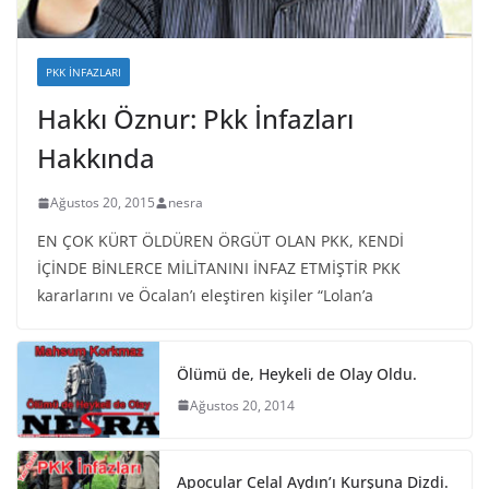
PKK İNFAZLARI
Hakkı Öznur: Pkk İnfazları
Hakkında
Ağustos 20, 2015
nesra
EN ÇOK KÜRT ÖLDÜREN ÖRGÜT OLAN PKK, KENDİ
İÇİNDE BİNLERCE MİLİTANINI İNFAZ ETMİŞTİR PKK
kararlarını ve Öcalan’ı eleştiren kişiler “Lolan’a
Ölümü de, Heykeli de Olay Oldu.
Ağustos 20, 2014
Apocular Celal Aydın’ı Kurşuna Dizdi.