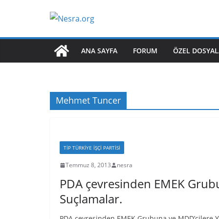
Skip
to
content
ANA SAYFA
FORUM
ÖZEL DOSYAL
Mehmet Tuncer
TİP TÜRKIYE İŞÇI PARTISI
Temmuz 8, 2013
nesra
PDA çevresinden EMEK Grubu
Suçlamalar.
PDA çevresinden EMEK Grubuna ve MDD’cilere Yön