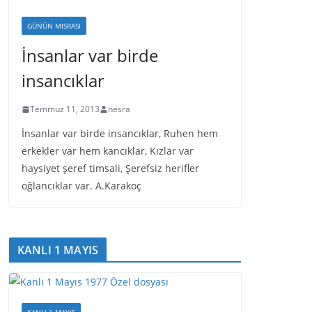
GÜNÜN MISRASI
İnsanlar var birde
insancıklar
Temmuz 11, 2013
nesra
İnsanlar var birde insancıklar, Ruhen hem
erkekler var hem kancıklar, Kızlar var
haysiyet şeref timsali, Şerefsiz herifler
oğlancıklar var. A.Karakoç
KANLI 1 MAYIS