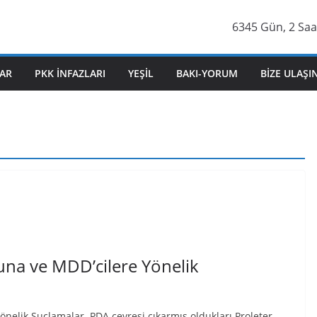
6345 Gün, 2 Saa
AR
PKK İNFAZLARI
YEŞIL
BAKI-YORUM
BIZE ULAŞI
na ve MDD’cilere Yönelik
elik Suçlamalar. PDA çevresi çıkarmış oldukları Proleter