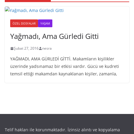
ÖZEL DOSYALAR
YAŞAM
Yağmadı, Ama Gürledi Gitti
Şubat 27, 2016
nesra
YAĞMADI, AMA GÜRLEDİ GİTTİ. Makamların kişilikler
üzerinde yadsınamaz bir etkisi vardır. Gücü ve kudreti
temsil ettiği makamdan kaynaklanan kişiler, zamanla,
Telif hakları ile korunmaktadır. İzinsiz alıntı ve kopyalama