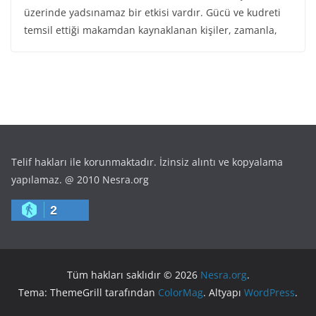
üzerinde yadsınamaz bir etkisi vardır. Gücü ve kudreti
temsil ettiği makamdan kaynaklanan kişiler, zamanla,
Telif hakları ile korunmaktadır. İzinsiz alıntı ve kopyalama
yapılamaz. @ 2010 Nesra.org
2
Tüm hakları saklıdır © 2026
Nesra.org
.
Tema: ThemeGrill tarafından
ColorMag
. Altyapı
WordPress
.