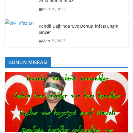
23 Militanın İnfazı
Mart 29, 2013
Kandil Dağı’nda ‘Eve Dönüş’ infazı Engin
Sincer
Mart 29, 2013
GÜNÜN MISRASI