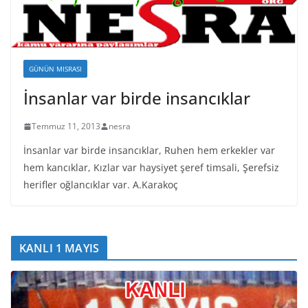
GÜNÜN MISRASI
İnsanlar var birde insancıklar
Temmuz 11, 2013
nesra
İnsanlar var birde insancıklar, Ruhen hem erkekler var
hem kancıklar, Kızlar var haysiyet şeref timsali, Şerefsiz
herifler oğlancıklar var. A.Karakoç
KANLI 1 MAYIS