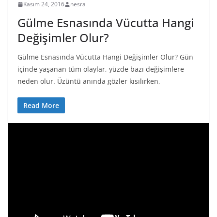
Kasım 24, 2016
nesra
Gülme Esnasında Vücutta Hangi
Değişimler Olur?
Gülme Esnasında Vücutta Hangi Değişimler Olur? Gün
içinde yaşanan tüm olaylar, yüzde bazı değişimlere
neden olur. Üzüntü anında gözler kısılırken,
Read More
V
i
d
e
o
o
y
n