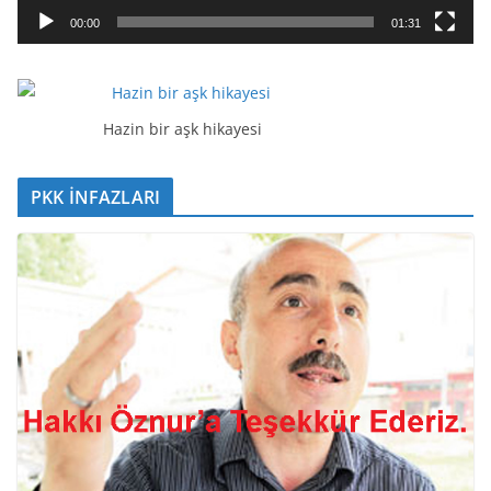
a
00:00
01:31
t
ı
c
ı
Hazin bir aşk hikayesi
PKK İNFAZLARI