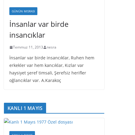
GÜNÜN MISRASI
İnsanlar var birde
insancıklar
Temmuz 11, 2013
nesra
İnsanlar var birde insancıklar, Ruhen hem
erkekler var hem kancıklar, Kızlar var
haysiyet şeref timsali, Şerefsiz herifler
oğlancıklar var. A.Karakoç
KANLI 1 MAYIS