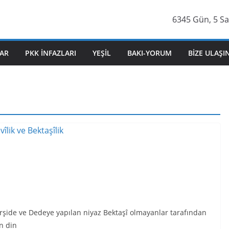
6345 Gün, 5 Sa
AR
PKK İNFAZLARI
YEŞIL
BAKI-YORUM
BIZE ULAŞI
Mürşide ve Dedeye yapılan niyaz Bektaşî olmayanlar tarafından
n din