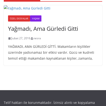
ÖZEL DOSYALAR
YAŞAM
Yağmadı, Ama Gürledi Gitti
Şubat 27, 2016
nesra
YAĞMADI, AMA GÜRLEDİ GİTTİ. Makamların kişilikler
üzerinde yadsınamaz bir etkisi vardır. Gücü ve kudreti
temsil ettiği makamdan kaynaklanan kişiler, zamanla,
Telif hakları ile korunmaktadır. İzinsiz alıntı ve kopyalama