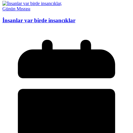
Günün Mısrası
İnsanlar var birde insancıklar