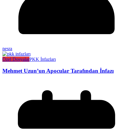
nesra
Özel Dosyalar
PKK İnfazları
Mehmet Uzun’un Apocular Tarafından İnfazı