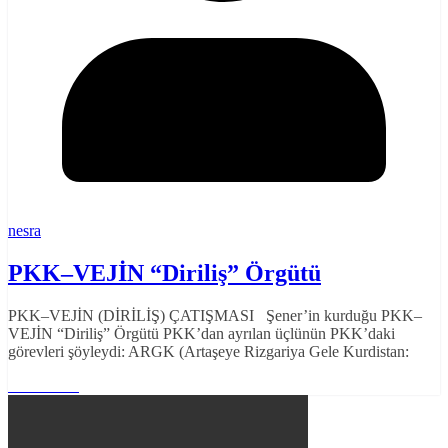
nesra
PKK–VEJİN “Diriliş” Örgütü
PKK–VEJİN (DİRİLİŞ) ÇATIŞMASI Şener’in kurduğu PKK–
VEJİN “Diriliş” Örgütü PKK’dan ayrılan üçlünün PKK’daki
görevleri şöyleydi: ARGK (Artaşeye Rizgariya Gele Kurdistan:
Read More