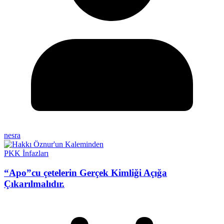
nesra
PKK İnfazları
“Apo”cu çetelerin Gerçek Kimliği Açığa
Çıkarılmalıdır.