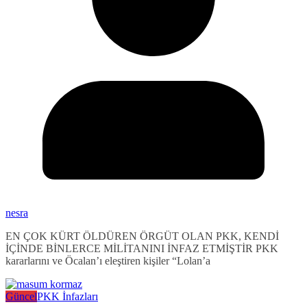
nesra
EN ÇOK KÜRT ÖLDÜREN ÖRGÜT OLAN PKK, KENDİ
İÇİNDE BİNLERCE MİLİTANINI İNFAZ ETMİŞTİR PKK
kararlarını ve Öcalan’ı eleştiren kişiler “Lolan’a
Güncel
PKK İnfazları