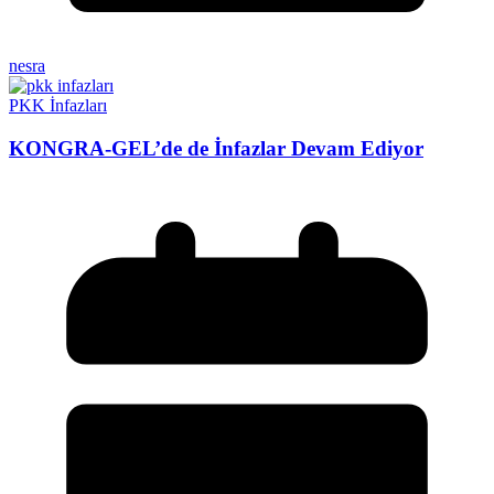
nesra
PKK İnfazları
KONGRA-GEL’de de İnfazlar Devam Ediyor