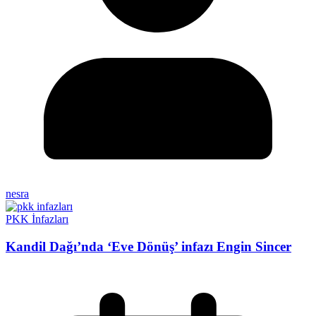
nesra
PKK İnfazları
Kandil Dağı’nda ‘Eve Dönüş’ infazı Engin Sincer