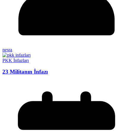
nesra
PKK İnfazları
23 Militanın İnfazı