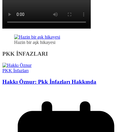
Hazin bir aşk hikayesi
PKK İNFAZLARI
PKK İnfazları
Hakkı Öznur: Pkk İnfazları Hakkında