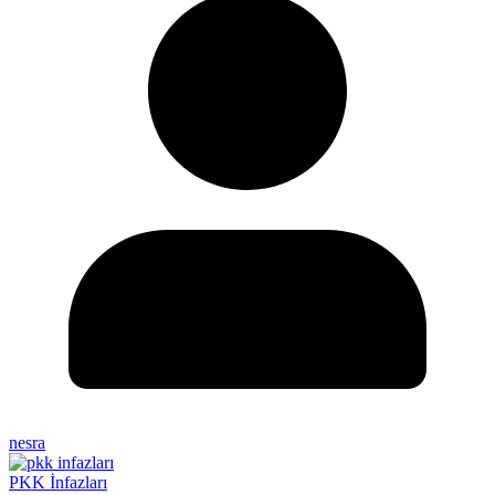
nesra
PKK İnfazları