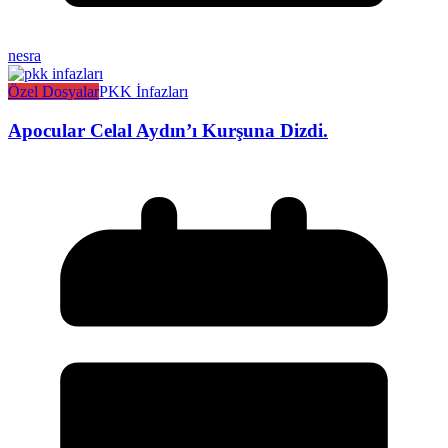
nesra
Özel Dosyalar
PKK İnfazları
Apocular Celal Aydın’ı Kurşuna Dizdi.