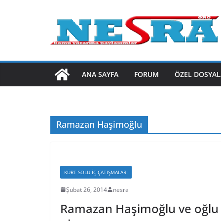
Skip
to
content
ANA SAYFA
FORUM
ÖZEL DOSYAL
Ramazan Haşimoğlu
KÜRT SOLU İÇ ÇATIŞMALARI
Şubat 26, 2014
nesra
Ramazan Haşimoğlu ve oğlu