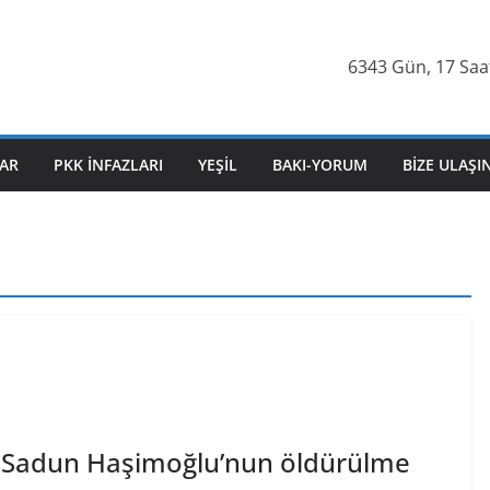
6343 Gün, 17 Saat
AR
PKK İNFAZLARI
YEŞIL
BAKI-YORUM
BIZE ULAŞI
 Sadun Haşimoğlu’nun öldürülme