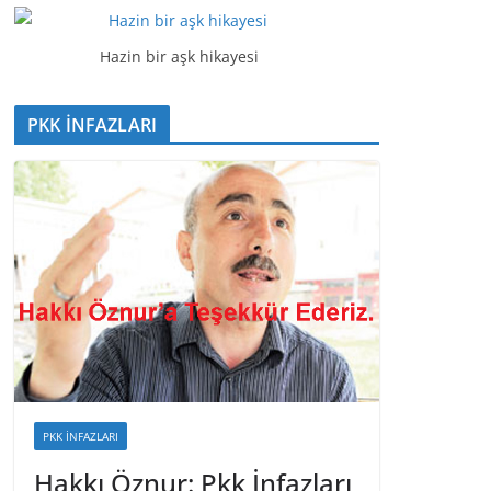
t
ı
Hazin bir aşk hikayesi
c
ı
PKK İNFAZLARI
PKK İNFAZLARI
Hakkı Öznur: Pkk İnfazları