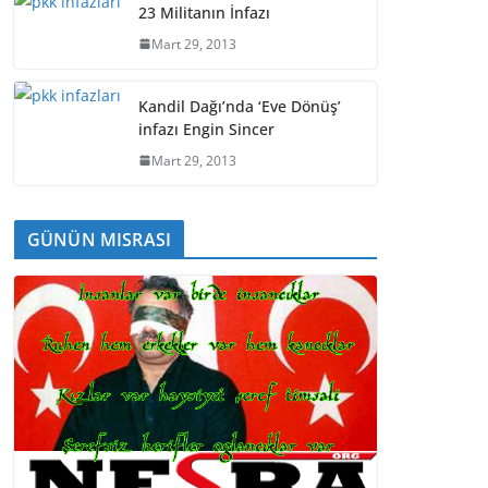
23 Militanın İnfazı
Mart 29, 2013
Kandil Dağı’nda ‘Eve Dönüş’
infazı Engin Sincer
Mart 29, 2013
GÜNÜN MISRASI