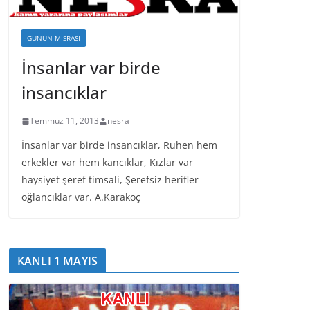
GÜNÜN MISRASI
İnsanlar var birde
insancıklar
Temmuz 11, 2013
nesra
İnsanlar var birde insancıklar, Ruhen hem
erkekler var hem kancıklar, Kızlar var
haysiyet şeref timsali, Şerefsiz herifler
oğlancıklar var. A.Karakoç
KANLI 1 MAYIS