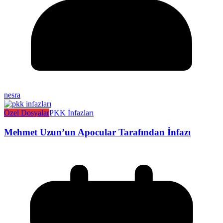
nesra
Özel Dosyalar
PKK İnfazları
Mehmet Uzun’un Apocular Tarafından İnfazı