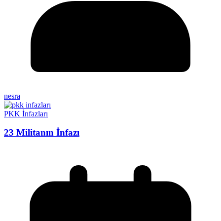
nesra
PKK İnfazları
23 Militanın İnfazı