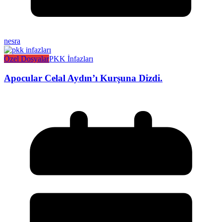
nesra
Özel Dosyalar
PKK İnfazları
Apocular Celal Aydın’ı Kurşuna Dizdi.