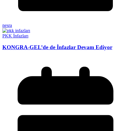
nesra
PKK İnfazları
KONGRA-GEL’de de İnfazlar Devam Ediyor