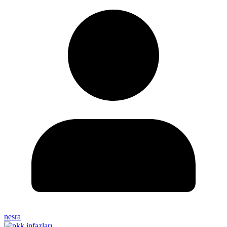
nesra