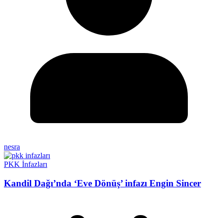
nesra
PKK İnfazları
Kandil Dağı’nda ‘Eve Dönüş’ infazı Engin Sincer