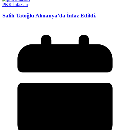
PKK İnfazları
Salih Tatoğlu Almanya’da İnfaz Edildi.