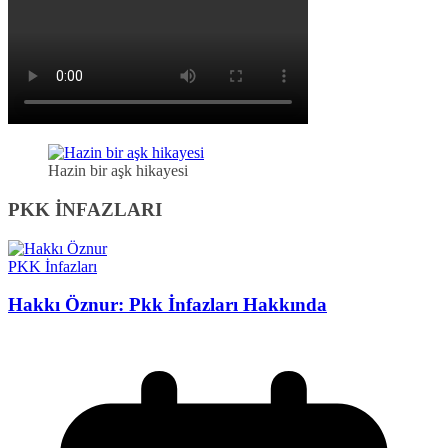
Hazin bir aşk hikayesi
PKK İNFAZLARI
PKK İnfazları
Hakkı Öznur: Pkk İnfazları Hakkında