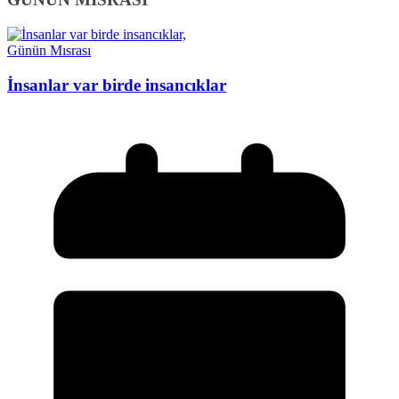
Günün Mısrası
İnsanlar var birde insancıklar