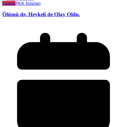
Güncel
PKK İnfazları
Ölümü de, Heykeli de Olay Oldu.