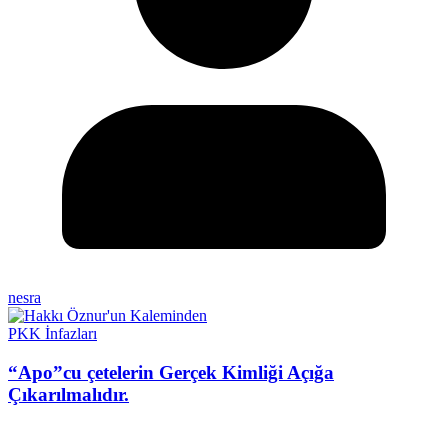
nesra
PKK İnfazları
“Apo”cu çetelerin Gerçek Kimliği Açığa
Çıkarılmalıdır.