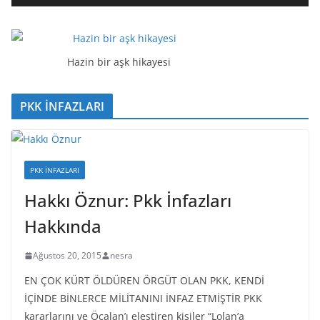
t
ı
c
ı
Hazin bir aşk hikayesi
PKK İNFAZLARI
PKK İNFAZLARI
Hakkı Öznur: Pkk İnfazları
Hakkında
Ağustos 20, 2015
nesra
EN ÇOK KÜRT ÖLDÜREN ÖRGÜT OLAN PKK, KENDİ
İÇİNDE BİNLERCE MİLİTANINI İNFAZ ETMİŞTİR PKK
kararlarını ve Öcalan’ı eleştiren kişiler “Lolan’a