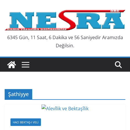
Skip
to
content
6345 Gün, 11 Saat, 6 Dakika ve 56 Saniyedir Aramızda
Değilsin.
Şathiyye
HACI BEKTAŞ-I VELI