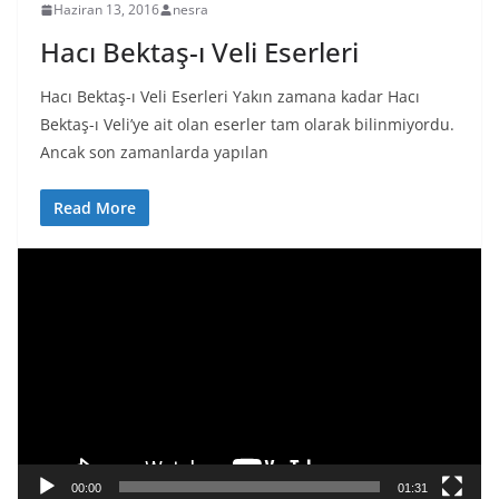
Haziran 13, 2016
nesra
Hacı Bektaş-ı Veli Eserleri
Hacı Bektaş-ı Veli Eserleri Yakın zamana kadar Hacı
Bektaş-ı Veli’ye ait olan eserler tam olarak bilinmiyordu.
Ancak son zamanlarda yapılan
Read More
V
i
d
e
o
o
y
n
a
00:00
01:31