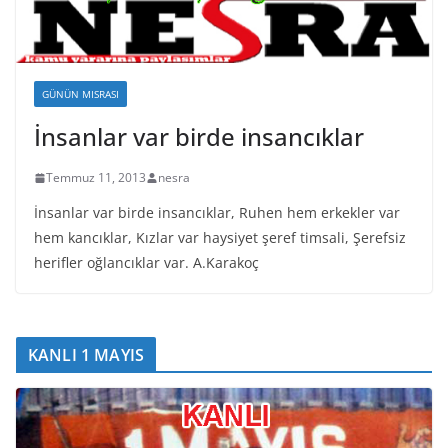
GÜNÜN MISRASI
İnsanlar var birde insancıklar
Temmuz 11, 2013
nesra
İnsanlar var birde insancıklar, Ruhen hem erkekler var
hem kancıklar, Kızlar var haysiyet şeref timsali, Şerefsiz
herifler oğlancıklar var. A.Karakoç
KANLI 1 MAYIS