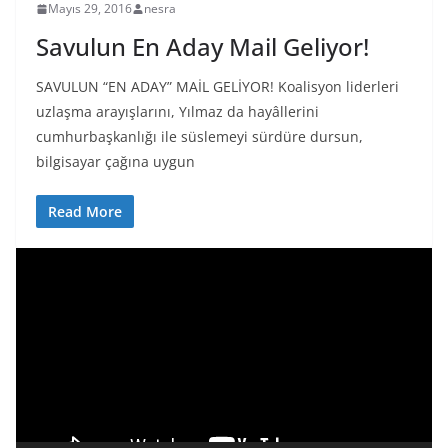
Mayıs 29, 2016
nesra
Savulun En Aday Mail Geliyor!
SAVULUN “EN ADAY” MAİL GELİYOR! Koalisyon liderleri
uzlaşma arayışlarını, Yılmaz da hayâllerini
cumhurbaşkanlığı ile süslemeyi sürdüre dursun,
bilgisayar çağına uygun
Read More
V
i
d
e
o
o
y
n