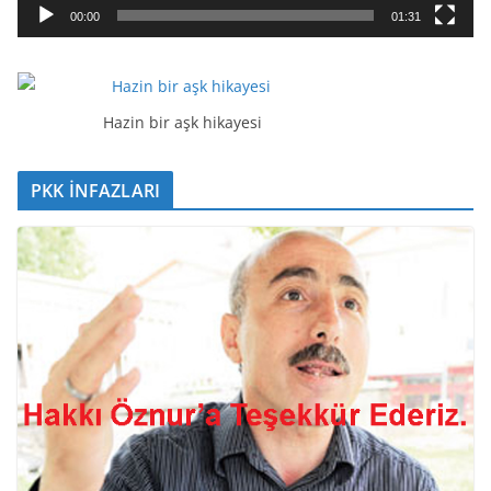
a
00:00
01:31
t
ı
c
ı
Hazin bir aşk hikayesi
PKK İNFAZLARI