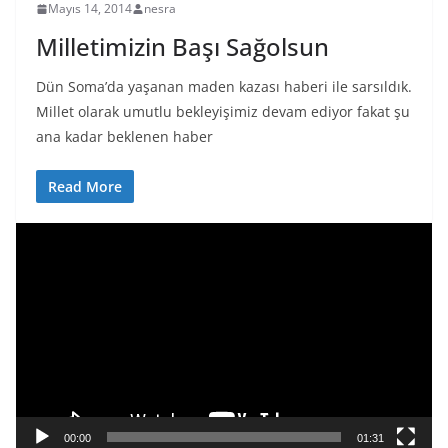
Mayıs 14, 2014
nesra
Milletimizin Başı Sağolsun
Dün Soma’da yaşanan maden kazası haberi ile sarsıldık.
Millet olarak umutlu bekleyişimiz devam ediyor fakat şu
ana kadar beklenen haber
Read More
V
i
d
e
o
o
y
n
a
00:00
01:31