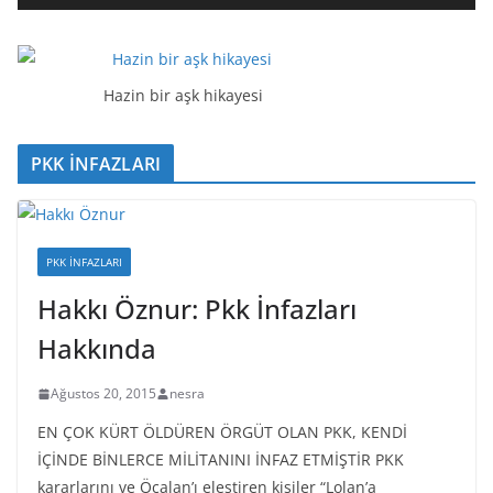
t
ı
c
ı
Hazin bir aşk hikayesi
PKK İNFAZLARI
PKK İNFAZLARI
Hakkı Öznur: Pkk İnfazları
Hakkında
Ağustos 20, 2015
nesra
EN ÇOK KÜRT ÖLDÜREN ÖRGÜT OLAN PKK, KENDİ
İÇİNDE BİNLERCE MİLİTANINI İNFAZ ETMİŞTİR PKK
kararlarını ve Öcalan’ı eleştiren kişiler “Lolan’a