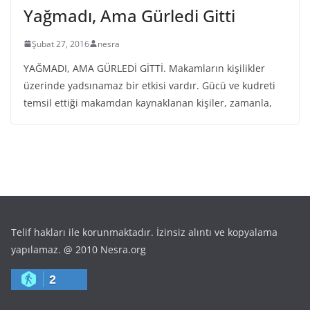
Yağmadı, Ama Gürledi Gitti
Şubat 27, 2016
nesra
YAĞMADI, AMA GÜRLEDİ GİTTİ. Makamların kişilikler
üzerinde yadsınamaz bir etkisi vardır. Gücü ve kudreti
temsil ettiği makamdan kaynaklanan kişiler, zamanla,
Telif hakları ile korunmaktadır. İzinsiz alıntı ve kopyalama
yapılamaz. @ 2010 Nesra.org
2