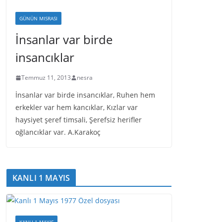
GÜNÜN MISRASI
İnsanlar var birde
insancıklar
Temmuz 11, 2013
nesra
İnsanlar var birde insancıklar, Ruhen hem
erkekler var hem kancıklar, Kızlar var
haysiyet şeref timsali, Şerefsiz herifler
oğlancıklar var. A.Karakoç
KANLI 1 MAYIS