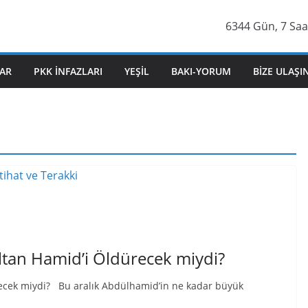
6344 Gün, 7 Saa
AR
PKK İNFAZLARI
YEŞIL
BAKI-YORUM
BIZE ULAŞI
 Sultan Hamid’i Öldürecek miydi?
dürecek miydi? Bu aralık Abdülhamid’in ne kadar büyük