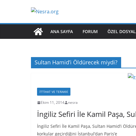
Skip
to
content
ANA SAYFA
FORUM
ÖZEL DOSYAL
Sultan Hamid’i Öldürecek miydi?
İTTIHAT VE TERAKKI
Ekim 11, 2014
nesra
İngiliz Sefiri İle Kamil Paşa,
İngiliz Sefiri İle Kamil Paşa, Sultan Hamid’i Öl
korkular geçirdiğini İstanbul’dan Paris’e