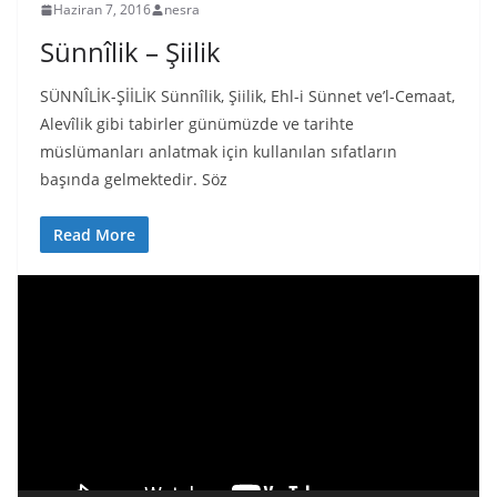
Haziran 7, 2016
nesra
Sünnîlik – Şiilik
SÜNNÎLİK-ŞİİLİK Sünnîlik, Şiilik, Ehl-i Sünnet ve’l-Cemaat,
Alevîlik gibi tabirler günümüzde ve tarihte
müslümanları anlatmak için kullanılan sıfatların
başında gelmektedir. Söz
Read More
V
i
d
e
o
o
y
n