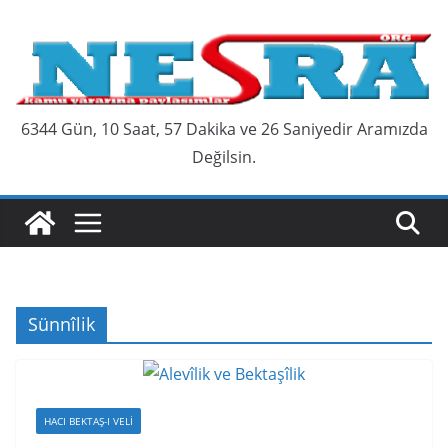
Skip
to
content
6344 Gün, 10 Saat, 57 Dakika ve 26 Saniyedir Aramızda
Değilsin.
Sünnîlik
HACI BEKTAŞ-I VELI