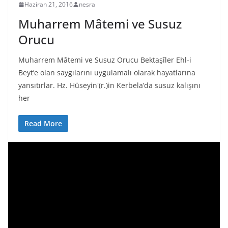
Haziran 21, 2016
nesra
Muharrem Mâtemi ve Susuz
Orucu
Muharrem Mâtemi ve Susuz Orucu Bektaşîler Ehl-i
Beyt’e olan saygılarını uygulamalı olarak hayatlarına
yansıtırlar. Hz. Hüseyin'(r.)in Kerbela’da susuz kalışını
her
Read More
V
i
d
e
o
o
y