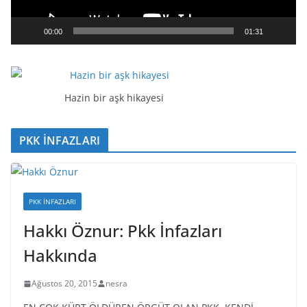
n
a
00:00
01:31
t
ı
c
ı
Hazin bir aşk hikayesi
PKK İNFAZLARI
PKK İNFAZLARI
Hakkı Öznur: Pkk İnfazları
Hakkında
Ağustos 20, 2015
nesra