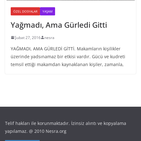
ÖZEL DOSYALAR
YAŞAM
Yağmadı, Ama Gürledi Gitti
Şubat 27, 2016
nesra
YAĞMADI, AMA GÜRLEDİ GİTTİ. Makamların kişilikler
üzerinde yadsınamaz bir etkisi vardır. Gücü ve kudreti
temsil ettiği makamdan kaynaklanan kişiler, zamanla,
Telif hakları ile korunmaktadır. İzinsiz alıntı ve kopyalama
yapılamaz. @ 2010 Nesra.org