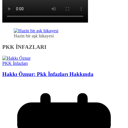
Hazin bir aşk hikayesi
PKK İNFAZLARI
PKK İnfazları
Hakkı Öznur: Pkk İnfazları Hakkında