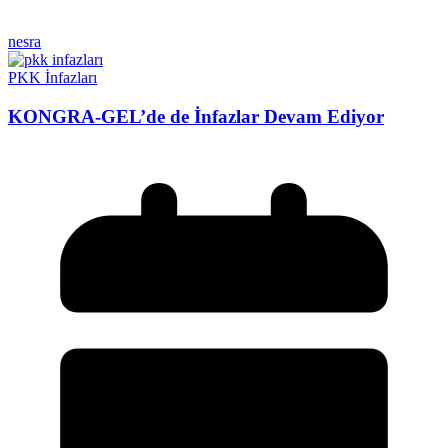
nesra
PKK İnfazları
KONGRA-GEL’de de İnfazlar Devam Ediyor