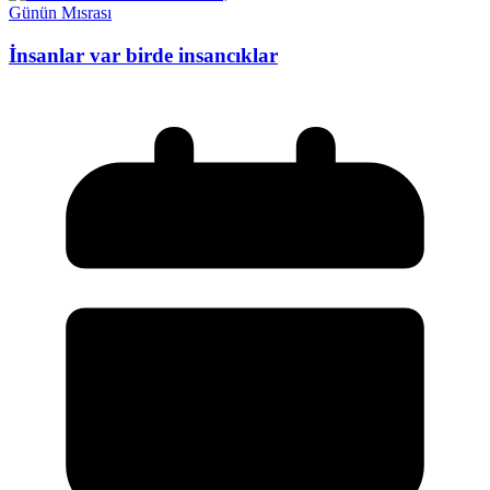
Günün Mısrası
İnsanlar var birde insancıklar