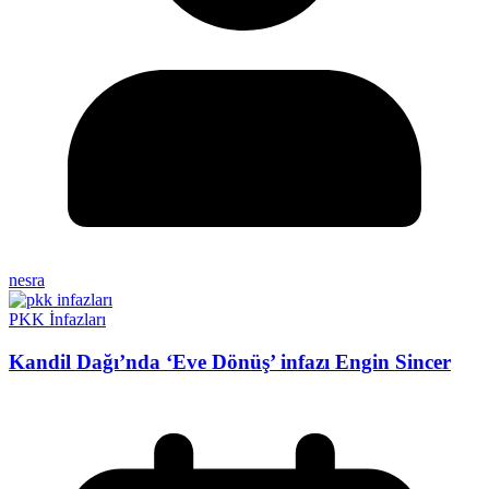
nesra
PKK İnfazları
Kandil Dağı’nda ‘Eve Dönüş’ infazı Engin Sincer