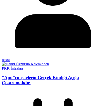
nesra
PKK İnfazları
“Apo”cu çetelerin Gerçek Kimliği Açığa
Çıkarılmalıdır.