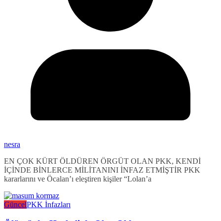
nesra
EN ÇOK KÜRT ÖLDÜREN ÖRGÜT OLAN PKK, KENDİ
İÇİNDE BİNLERCE MİLİTANINI İNFAZ ETMİŞTİR PKK
kararlarını ve Öcalan’ı eleştiren kişiler “Lolan’a
Güncel
PKK İnfazları