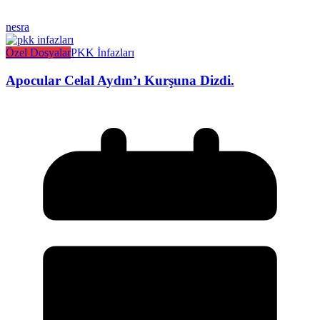
nesra
Özel Dosyalar
PKK İnfazları
Apocular Celal Aydın’ı Kurşuna Dizdi.