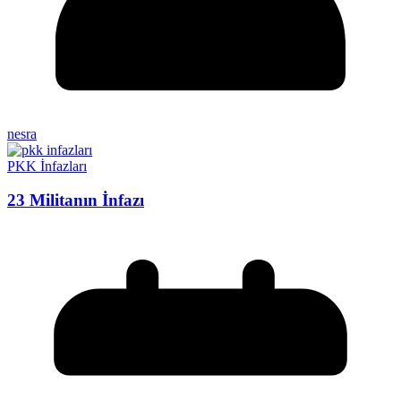
nesra
PKK İnfazları
23 Militanın İnfazı