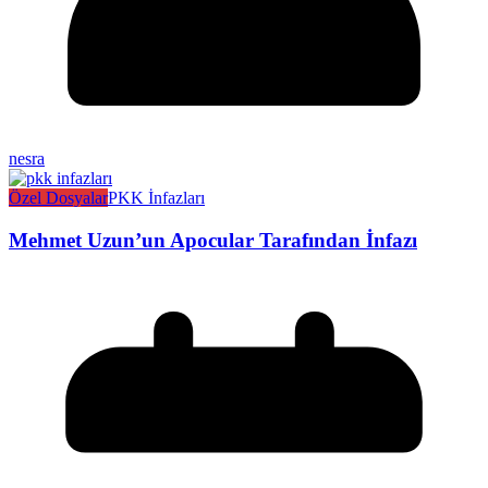
nesra
Özel Dosyalar
PKK İnfazları
Mehmet Uzun’un Apocular Tarafından İnfazı