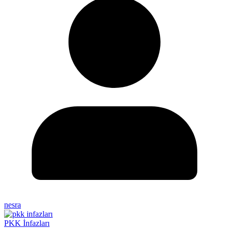
nesra
PKK İnfazları