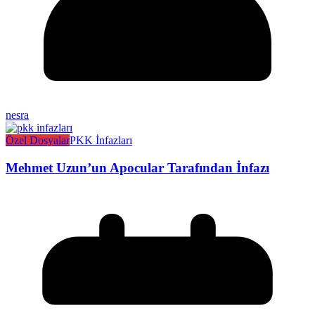
nesra
Özel Dosyalar
PKK İnfazları
Mehmet Uzun’un Apocular Tarafından İnfazı