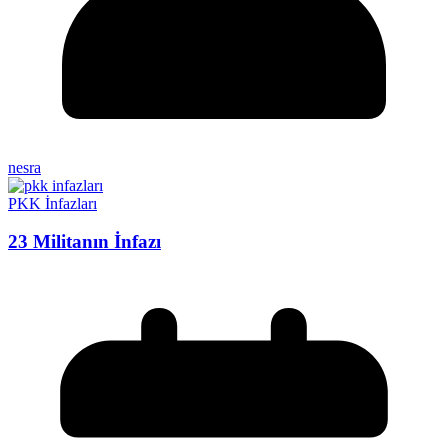
nesra
PKK İnfazları
23 Militanın İnfazı