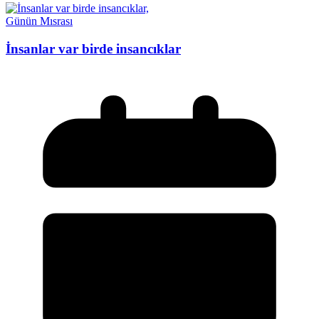
Günün Mısrası
İnsanlar var birde insancıklar