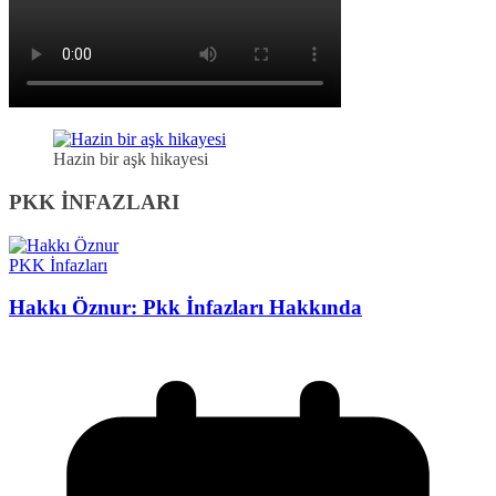
Hazin bir aşk hikayesi
PKK İNFAZLARI
PKK İnfazları
Hakkı Öznur: Pkk İnfazları Hakkında