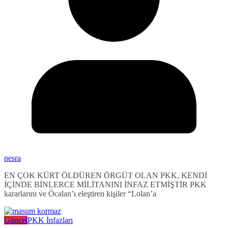
nesra
EN ÇOK KÜRT ÖLDÜREN ÖRGÜT OLAN PKK, KENDİ
İÇİNDE BİNLERCE MİLİTANINI İNFAZ ETMİŞTİR PKK
kararlarını ve Öcalan’ı eleştiren kişiler “Lolan’a
Güncel
PKK İnfazları