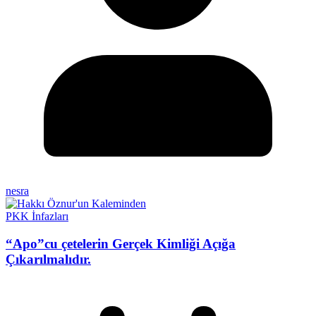
nesra
PKK İnfazları
“Apo”cu çetelerin Gerçek Kimliği Açığa
Çıkarılmalıdır.