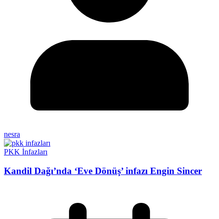
nesra
PKK İnfazları
Kandil Dağı’nda ‘Eve Dönüş’ infazı Engin Sincer