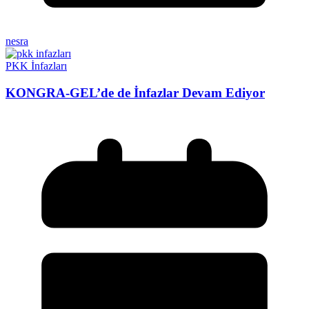
nesra
PKK İnfazları
KONGRA-GEL’de de İnfazlar Devam Ediyor