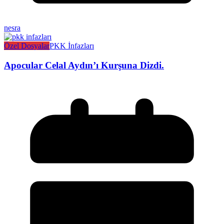
nesra
Özel Dosyalar
PKK İnfazları
Apocular Celal Aydın’ı Kurşuna Dizdi.