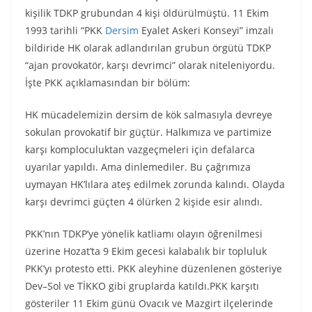
kişilik TDKP grubundan 4 kişi öldürülmüştü. 11 Ekim
1993 tarihli “PKK
Dersim
Eyalet Askeri Konseyi” imzalı
bildiride HK olarak adlandırılan grubun örgütü TDKP
“ajan provokatör, karşı devrimci” olarak niteleniyordu.
İşte PKK açıklamasından bir bölüm:
HK mücadelemizin dersim de kök salmasıyla devreye
sokulan provokatif bir güçtür. Halkımıza ve partimize
karşı komploculuktan vazgeçmeleri için defalarca
uyarılar yapıldı. Ama dinlemediler. Bu çağrımıza
uymayan HK’lılara ateş edilmek zorunda kalındı. Olayda
karşı devrimci güçten 4 ölürken 2 kişide esir alındı.
PKK’nın TDKP’ye yönelik katliamı olayın öğrenilmesi
üzerine Hozat’ta 9 Ekim gecesi kalabalık bir topluluk
PKK’yı protesto etti. PKK aleyhine düzenlenen gösteriye
Dev–Sol ve TİKKO gibi gruplarda katıldı.PKK karşıtı
gösteriler 11 Ekim günü Ovacık ve Mazgirt ilçelerinde