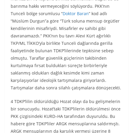
barınma hakkı vermeyeceğini söylüyordu. PKK’nın
Tunceli bölge sorumlusu “
Doktor Baran
” kod adlı
“Müslüm Durgun”a göre “Türk soluna mensup örgütler
kendilerinin misafiriydi. Misafirler ev sahibi gibi
davranamazdı.” PKK’nın bu tavrı Alevi Kürt ağırlıklı
TKP/ML TİKKO’yla birlikte Tunceli dağlarında gerilla
faaliyetinde bulunan TDKP’lilerinde tepkisine sebep
olmuştu. Taraflar güvenlik güçlerinin takibinden
kurtulmaya fırsat buldukları süreçte birbirleriyle
saklanmış oldukları dağlık kesimde kimi zaman
karşılaşıyorlar ideolojik tartışmalara giriyorlardı.
Tartışmalar daha sonra silahlı çatışmalara dönüşecekti.
4 TDKP’lilin öldürüldüğü Hozat olayı da bu gelişmelerin
bir sonucuydu. Hozat’taki TDKP’lilerin öldürülmesi önce
PKK çizgisindeki KURD–HA tarafından duyuruldu. Bu
habere göre TDKP’liler ARGK mensuplarına saldırmıştı.
ARGK mensuplarının da karşılık vermesi üzerine 8