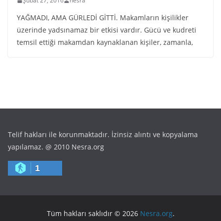
Şubat 27, 2016
nesra
YAĞMADI, AMA GÜRLEDİ GİTTİ. Makamların kişilikler
üzerinde yadsınamaz bir etkisi vardır. Gücü ve kudreti
temsil ettiği makamdan kaynaklanan kişiler, zamanla,
Telif hakları ile korunmaktadır. İzinsiz alıntı ve kopyalama
yapılamaz. @ 2010 Nesra.org
1
Tüm hakları saklıdır © 2026
Nesra.org
.