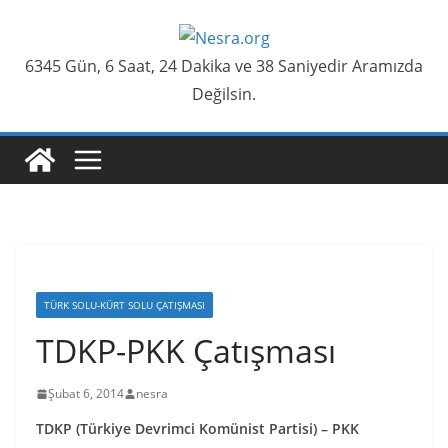
Skip
to
6345 Gün, 6 Saat, 24 Dakika ve 38 Saniyedir Aramızda
content
Değilsin.
TÜRK SOLU-KÜRT SOLU ÇATIŞMASI
TDKP-PKK Çatışması
Şubat 6, 2014
nesra
TDKP (Türkiye Devrimci Komünist Partisi) –
PKK