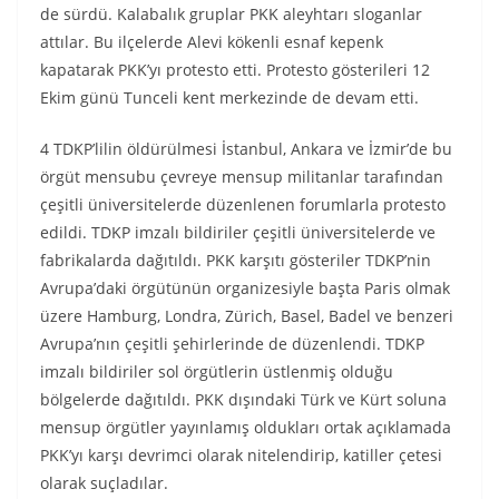
de sürdü. Kalabalık gruplar PKK aleyhtarı sloganlar
attılar. Bu ilçelerde Alevi kökenli esnaf kepenk
kapatarak PKK’yı protesto etti. Protesto gösterileri 12
Ekim günü Tunceli kent merkezinde de devam etti.
4 TDKP’lilin öldürülmesi İstanbul, Ankara ve İzmir’de bu
örgüt mensubu çevreye mensup militanlar tarafından
çeşitli üniversitelerde düzenlenen forumlarla protesto
edildi. TDKP imzalı bildiriler çeşitli üniversitelerde ve
fabrikalarda dağıtıldı. PKK karşıtı gösteriler TDKP’nin
Avrupa’daki örgütünün organizesiyle başta Paris olmak
üzere Hamburg, Londra, Zürich, Basel, Badel ve benzeri
Avrupa’nın çeşitli şehirlerinde de düzenlendi. TDKP
imzalı bildiriler sol örgütlerin üstlenmiş olduğu
bölgelerde dağıtıldı. PKK dışındaki Türk ve Kürt soluna
mensup örgütler yayınlamış oldukları ortak açıklamada
PKK’yı karşı devrimci olarak nitelendirip, katiller çetesi
olarak suçladılar.