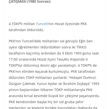
ÇATIŞMASI (1980 Sonrası)
4 TDKP’li militan
Tunceli
’nin Hozat ilçesinde PKK
tarafından öldürüldü.
PKK’nın Tunceli’deki militanları sol görüşlü Eğit–Sen
üyesi öğretmenleri öldürdükten sonra iki TİKKO
taraftarını kaçırmış ardından da 9 Ekim 1993 günü saat
17:00 sıralarında Hozat ilçesi Tavuklu Köyünde 4
TDKP’liyi öldürmüş ikisini ağır yaralamıştı. 4 TDKP’li de
PKK’nın elinden kaçarak kurtulmuştu. PKK tarafından
öldürülen TDKP militanları şunlardı; “Hidayet Dumrul,
Düzgün Çakmak, Yunus Aydar ve İbrahim Dışkaya” 1993
yılının başlarından itibaren TDKP militanlarıyla PKK
arasında kırsal kesimde büyük bir çekişme yaşanıyordu.
PKK kendisinden başka hiç bir sol gruba şehir
merkezleri ve köylerle birlikte barındıkları dağlarda da