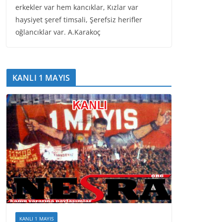
erkekler var hem kancıklar, Kızlar var
haysiyet şeref timsali, Şerefsiz herifler
oğlancıklar var. A.Karakoç
KANLI 1 MAYIS
KANLI 1 MAYIS