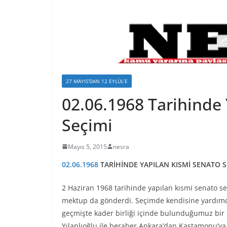
27 MAYIS’DAN 12 EYLÜL’E
02.06.1968 Tarihinde
Seçimi
Mayıs 5, 2015
nesra
02.06.1968
TARİHİNDE YAPILAN KISMİ SENATO S
2 Haziran 1968 tarihinde yapılan kısmi senato s
mektup da gönderdi. Seçimde kendisine yardımcı 
geçmişte kader birliği içinde bulunduğumuz bir k
Yılanlıoğlu ile beraber Ankara’dan Kastamonu’ya g