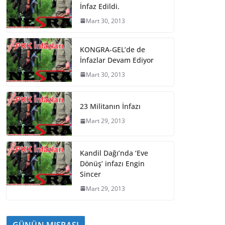
İnfaz Edildi.
Mart 30, 2013
KONGRA-GEL’de de
İnfazlar Devam Ediyor
Mart 30, 2013
23 Militanın İnfazı
Mart 29, 2013
Kandil Dağı’nda ‘Eve
Dönüş’ infazı Engin
Sincer
Mart 29, 2013
GÜNÜN MISRASI