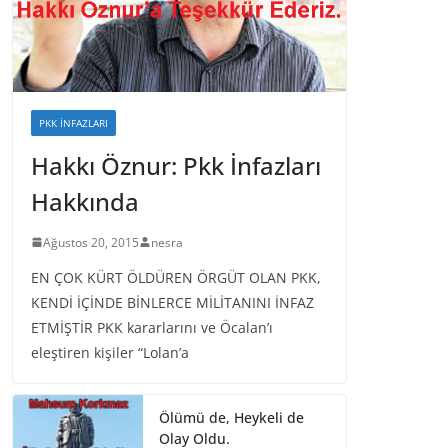
PKK İNFAZLARI
Hakkı Öznur: Pkk İnfazları
Hakkında
Ağustos 20, 2015
nesra
EN ÇOK KÜRT ÖLDÜREN ÖRGÜT OLAN PKK,
KENDİ İÇİNDE BİNLERCE MİLİTANINI İNFAZ
ETMİŞTİR PKK kararlarını ve Öcalan’ı
eleştiren kişiler “Lolan’a
Ölümü de, Heykeli de
Olay Oldu.