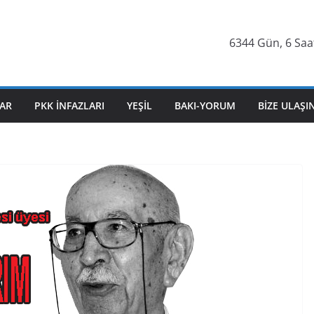
6344 Gün, 6 Saat
AR
PKK İNFAZLARI
YEŞIL
BAKI-YORUM
BIZE ULAŞI