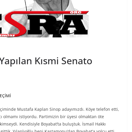
 Yapılan Kısmi Senato
EÇİMİ
eçiminde Mustafa Kaplan Sinop adayımızdı. Köye telefon etti,
olmamı istiyordu. Partimizin bir üyesi olmaktan öte
imseydi. Kendisiyle Boyabat’ta buluştuk. İsmail Hakkı
ittik. Yılanlıoğlu beni Kastamonu’dan Boyabat’a yolcu etti.