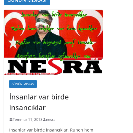
GÜNÜN MISRASI
İnsanlar var birde
insancıklar
Temmuz 11, 2013
nesra
İnsanlar var birde insancıklar, Ruhen hem