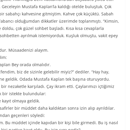
 Geceleyin Mustafa Kaplan’la kaldığı otelde buluştuk. Çok
ir sabahçı kahvesine gitmiştim. Kahve çok küçüktü. Sabah
 Yabancı olduğumdan dikkatler üzerimde toplanmıştı. “Kimsin,
 doldu, çok güzel sohbet başladı. Kısa kısa cevaplarla
i sohbetten ayrılmak istemiyorduk. Kuşluk olmuştu, vakit epey
dur. Müsaadenizi alayım.
dim:
aplan Bey orada olmalıdır.
endim, biz de sizinle gelebilir miyiz?” dediler. “Hay hay,
’ne geldik. Odada Mustafa Kaplan tek başına oturuyordu.
ir nezaketle karşıladı. Çay ikram etti. Çaylarımızı içtiğimiz
 bir istekte bulundular:
 kayıt olmaya geldik.
afirler bir müddet daha kaldıktan sonra izin alıp ayrıldılar.
ndan geçenleri söyledi:
Bu müddet içinde kapıdan bir kişi bile girmedi. Bu iş nasıl
i partiye kayıt oldu. Bu işin sırrı nedir?