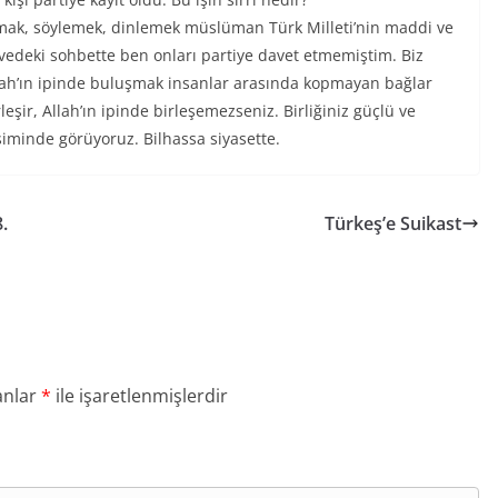
ışmak, söylemek, dinlemek müslüman Türk Milleti’nin maddi ve
hvedeki sohbette ben onları partiye davet etmemiştim. Biz
llah’ın ipinde buluşmak insanlar arasında kopmayan bağlar
eşir, Allah’ın ipinde birleşemezseniz. Birliğiniz güçlü ve
minde görüyoruz. Bilhassa siyasette.
.
Türkeş’e Suikast
anlar
*
ile işaretlenmişlerdir