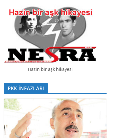
t
ı
c
ı
Hazin bir aşk hikayesi
PKK İNFAZLARI