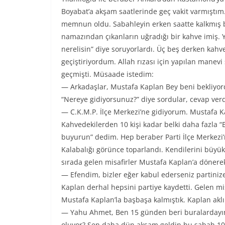
Boyabat’a akşam saatlerinde geç vakit varmıştım.
memnun oldu. Sabahleyin erken saatte kalkmış b
namazından çıkanların uğradığı bir kahve imiş.
nerelisin” diye soruyorlardı. Üç beş derken kahve
geçiştiriyordum. Allah rızası için yapılan manev
geçmişti. Müsaade istedim:
— Arkadaşlar, Mustafa Kaplan Bey beni bekliyor
“Nereye gidiyorsunuz?” diye sordular, cevap ver
— C.K.M.P. İlçe Merkezi’ne gidiyorum. Mustafa K
Kahvedekilerden 10 kişi kadar belki daha fazla “Ef
buyurun” dedim. Hep beraber Parti İlçe Merkezi
Kalabalığı görünce toparlandı. Kendilerini büyük b
sırada gelen misafirler Mustafa Kaplan’a dönerek
— Efendim, bizler eğer kabul ederseniz partinize
Kaplan derhal hepsini partiye kaydetti. Gelen mis
Mustafa Kaplan’la başbaşa kalmıştık. Kaplan aklı
— Yahu Ahmet, Ben 15 günden beri buralardayım. 
oluyor? Sen daha dün akşam geldin bu sabah 10 kiş