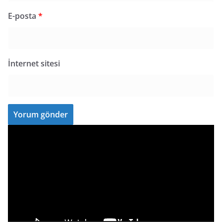
E-posta
*
İnternet sitesi
V
i
d
e
o
o
y
n