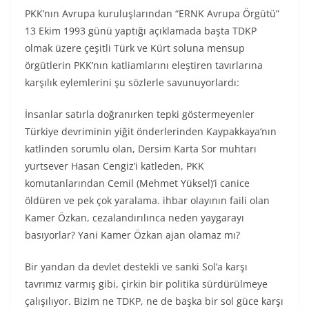
PKK’nın Avrupa kuruluşlarından “ERNK Avrupa Örgütü”
13 Ekim 1993 günü yaptığı açıklamada başta TDKP
olmak üzere çeşitli Türk ve Kürt soluna mensup
örgütlerin PKK’nın katliamlarını eleştiren tavırlarına
karşılık eylemlerini şu sözlerle savunuyorlardı:
İnsanlar satırla doğranırken tepki göstermeyenler
Türkiye devriminin yiğit önderlerinden Kaypakkaya’nın
katlinden sorumlu olan, Dersim Karta Sor muhtarı
yurtsever Hasan Cengiz’i katleden, PKK
komutanlarından Cemil (Mehmet Yüksel)’i canice
öldüren ve pek çok yaralama. ihbar olayının faili olan
Kamer Özkan, cezalandırılınca neden yaygarayı
basıyorlar? Yani Kamer Özkan ajan olamaz mı?
Bir yandan da devlet destekli ve sanki Sol’a karşı
tavrımız varmış gibi, çirkin bir politika sürdürülmeye
çalışılıyor. Bizim ne TDKP, ne de başka bir sol güce karşı