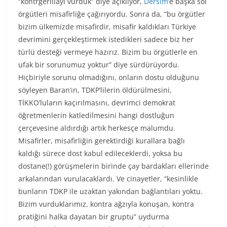
“kontrgerillayı vurduk” diye açıklıyor,
Dersim
’e başka sol
örgütleri misafirliğe çağırıyordu. Sonra da, “bu örgütler
bizim ülkemizde misafirdir, misafir kaldıkları Türkiye
devrimini gerçekleştirmek istedikleri sadece biz her
türlü desteği vermeye hazırız. Bizim bu örgütlerle en
ufak bir sorunumuz yoktur” diye sürdürüyordu.
Hiçbiriyle sorunu olmadığını, onların dostu olduğunu
söyleyen Baran’ın, TDKP’lilerin öldürülmesini,
TİKKO’luların kaçırılmasını, devrimci demokrat
öğretmenlerin katledilmesini hangi dostluğun
çerçevesine aldırdığı artık herkesçe malumdu.
Misafirler, misafirliğin gerektirdiği kurallara bağlı
kaldığı sürece dost kabul edileceklerdi, yoksa bu
dostane(!) görüşmelerin birinde çay bardakları ellerinde
arkalarından vurulacaklardı. Ve cinayetler, “kesinlikle
bunların TDKP ile uzaktan yakından bağlantıları yoktu.
Bizim vurduklarımız, kontra ağzıyla konuşan, kontra
pratiğini halka dayatan bir gruptu” uydurma