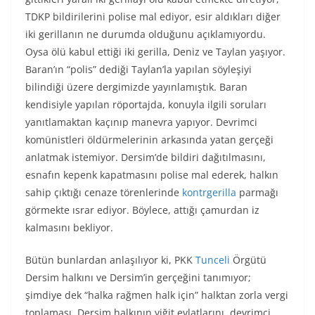
TDKP bildirilerini polise mal ediyor, esir aldıkları diğer
iki gerillanın ne durumda olduğunu açıklamıyordu.
Oysa ölü kabul ettiği iki gerilla, Deniz ve Taylan yaşıyor.
Baran’ın “polis” dediği Taylan’la yapılan söyleşiyi
bilindiği üzere dergimizde yayınlamıştık. Baran
kendisiyle yapılan röportajda, konuyla ilgili soruları
yanıtlamaktan kaçınıp manevra yapıyor. Devrimci
komünistleri öldürmelerinin arkasında yatan gerçeği
anlatmak istemiyor. Dersim’de bildiri dağıtılmasını,
esnafın kepenk kapatmasını polise mal ederek, halkın
sahip çıktığı cenaze törenlerinde
kontrgerilla
parmağı
görmekte ısrar ediyor. Böylece, attığı çamurdan iz
kalmasını bekliyor.
Bütün bunlardan anlaşılıyor ki, PKK
Tunceli
Örgütü
Dersim halkını ve Dersim’in gerçeğini tanımıyor;
şimdiye dek “halka rağmen halk için” halktan zorla vergi
toplaması, Dersim halkının yiğit evlatlarını, devrimci