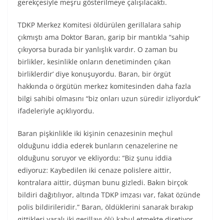
gerekçesiyle meşru gösterilmeye çalışılacaktı.
TDKP Merkez Komitesi öldürülen gerillalara sahip
çıkmıştı ama Doktor Baran, garip bir mantıkla “sahip
çıkıyorsa burada bir yanlışlık vardır. O zaman bu
birlikler, kesinlikle onların denetiminden çıkan
birliklerdir’ diye konuşuyordu. Baran, bir örgüt
hakkında o örgütün merkez komitesinden daha fazla
bilgi sahibi olmasını “biz onları uzun süredir izliyorduk”
ifadeleriyle açıklıyordu.
Baran pişkinlikle iki kişinin cenazesinin meçhul
olduğunu iddia ederek bunların cenazelerine ne
olduğunu soruyor ve ekliyordu: “Biz şunu iddia
ediyoruz: Kaybedilen iki cenaze polislere aittir,
kontralara aittir, düşman bunu gizledi. Bakın birçok
bildiri dağıtılıyor, altında TDKP imzası var, fakat özünde
polis bildirileridir.” Baran, öldüklerini sanarak bırakıp
gittikleri yaralı iki gerillayı ölü kabul etmekte diretiyor,