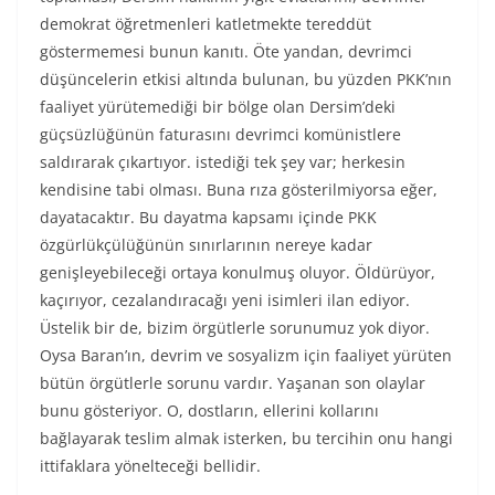
demokrat öğretmenleri katletmekte tereddüt
göstermemesi bunun kanıtı. Öte yandan, devrimci
düşüncelerin etkisi altında bulunan, bu yüzden PKK’nın
faaliyet yürütemediği bir bölge olan Dersim’deki
güçsüzlüğünün faturasını devrimci komünistlere
saldırarak çıkartıyor. istediği tek şey var; herkesin
kendisine tabi olması. Buna rıza gösterilmiyorsa eğer,
dayatacaktır. Bu dayatma kapsamı içinde PKK
özgürlükçülüğünün sınırlarının nereye kadar
genişleyebileceği ortaya konulmuş oluyor. Öldürüyor,
kaçırıyor, cezalandıracağı yeni isimleri ilan ediyor.
Üstelik bir de, bizim örgütlerle sorunumuz yok diyor.
Oysa Baran’ın, devrim ve sosyalizm için faaliyet yürüten
bütün örgütlerle sorunu vardır. Yaşanan son olaylar
bunu gösteriyor. O, dostların, ellerini kollarını
bağlayarak teslim almak isterken, bu tercihin onu hangi
ittifaklara yönelteceği bellidir.