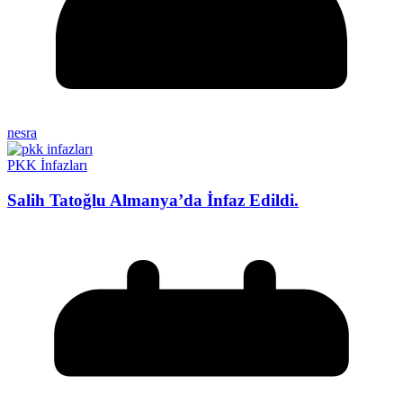
nesra
PKK İnfazları
Salih Tatoğlu Almanya’da İnfaz Edildi.