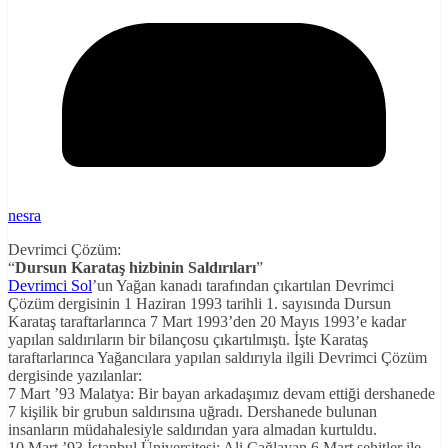
nesra
Devrimci Çözüm:
“
Dursun Karataş hizbinin Saldırıları
”
Devrimci Sol
’un Yağan kanadı tarafından çıkartılan Devrimci
Çözüm dergisinin 1 Haziran 1993 tarihli 1. sayısında Dursun
Karataş taraftarlarınca 7 Mart 1993’den 20 Mayıs 1993’e kadar
yapılan saldırıların bir bilançosu çıkartılmıştı. İşte Karataş
taraftarlarınca Yağancılara yapılan saldırıyla ilgili Devrimci Çözüm
dergisinde yazılanlar:
7 Mart ’93 Malatya: Bir bayan arkadaşımız devam ettiği dershanede
7 kişilik bir grubun saldırısına uğradı. Dershanede bulunan
insanların müdahalesiyle saldırıdan yara almadan kurtuldu.
10 Mart ’93 İstanbul Üniversitesi: Ali Çağlayan 6 Mart şehitler ile