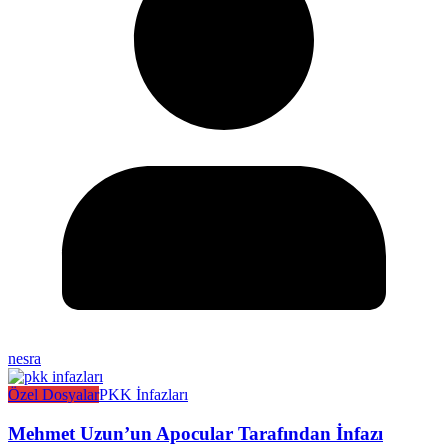
nesra
Özel Dosyalar
PKK İnfazları
Mehmet Uzun’un Apocular Tarafından İnfazı