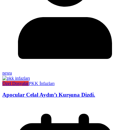
nesra
Özel Dosyalar
PKK İnfazları
Apocular Celal Aydın’ı Kurşuna Dizdi.