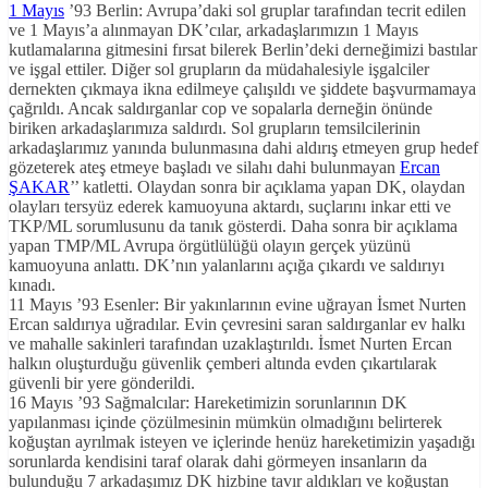
1 Mayıs
’93 Berlin: Avrupa’daki sol gruplar tarafından tecrit edilen
ve 1 Mayıs’a alınmayan DK’cılar, arkadaşlarımızın 1 Mayıs
kutlamalarına gitmesini fırsat bilerek Berlin’deki derneğimizi bastılar
ve işgal ettiler. Diğer sol grupların da müdahalesiyle işgalciler
dernekten çıkmaya ikna edilmeye çalışıldı ve şiddete başvurmamaya
çağrıldı. Ancak saldırganlar cop ve sopalarla derneğin önünde
biriken arkadaşlarımıza saldırdı. Sol grupların temsilcilerinin
arkadaşlarımız yanında bulunmasına dahi aldırış etmeyen grup hedef
gözeterek ateş etmeye başladı ve silahı dahi bulunmayan
Ercan
ŞAKAR
’’ katletti. Olaydan sonra bir açıklama yapan DK, olaydan
olayları tersyüz ederek kamuoyuna aktardı, suçlarını inkar etti ve
TKP/ML sorumlusunu da tanık gösterdi. Daha sonra bir açıklama
yapan TMP/ML Avrupa örgütlülüğü olayın gerçek yüzünü
kamuoyuna anlattı. DK’nın yalanlarını açığa çıkardı ve saldırıyı
kınadı.
11 Mayıs ’93 Esenler: Bir yakınlarının evine uğrayan İsmet Nurten
Ercan saldırıya uğradılar. Evin çevresini saran saldırganlar ev halkı
ve mahalle sakinleri tarafından uzaklaştırıldı. İsmet Nurten Ercan
halkın oluşturduğu güvenlik çemberi altında evden çıkartılarak
güvenli bir yere gönderildi.
16 Mayıs ’93 Sağmalcılar: Hareketimizin sorunlarının DK
yapılanması içinde çözülmesinin mümkün olmadığını belirterek
koğuştan ayrılmak isteyen ve içlerinde henüz hareketimizin yaşadığı
sorunlarda kendisini taraf olarak dahi görmeyen insanların da
bulunduğu 7 arkadaşımız DK hizbine tavır aldıkları ve koğuştan