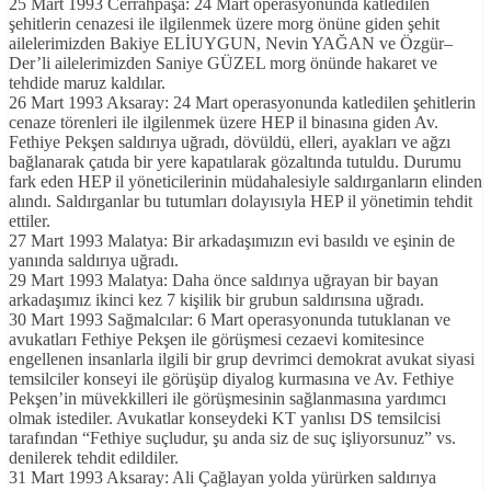
25 Mart 1993 Cerrahpaşa: 24 Mart operasyonunda katledilen
şehitlerin cenazesi ile ilgilenmek üzere morg önüne giden şehit
ailelerimizden Bakiye ELİUYGUN, Nevin YAĞAN ve Özgür–
Der’li ailelerimizden Saniye GÜZEL morg önünde hakaret ve
tehdide maruz kaldılar.
26 Mart 1993 Aksaray: 24 Mart operasyonunda katledilen şehitlerin
cenaze törenleri ile ilgilenmek üzere HEP il binasına giden Av.
Fethiye Pekşen saldırıya uğradı, dövüldü, elleri, ayakları ve ağzı
bağlanarak çatıda bir yere kapatılarak gözaltında tutuldu. Durumu
fark eden HEP il yöneticilerinin müdahalesiyle saldırganların elinden
alındı. Saldırganlar bu tutumları dolayısıyla HEP il yönetimin tehdit
ettiler.
27 Mart 1993 Malatya: Bir arkadaşımızın evi basıldı ve eşinin de
yanında saldırıya uğradı.
29 Mart 1993 Malatya: Daha önce saldırıya uğrayan bir bayan
arkadaşımız ikinci kez 7 kişilik bir grubun saldırısına uğradı.
30 Mart 1993 Sağmalcılar: 6 Mart operasyonunda tutuklanan ve
avukatları Fethiye Pekşen ile görüşmesi cezaevi komitesince
engellenen insanlarla ilgili bir grup devrimci demokrat avukat siyasi
temsilciler konseyi ile görüşüp diyalog kurmasına ve Av. Fethiye
Pekşen’in müvekkilleri ile görüşmesinin sağlanmasına yardımcı
olmak istediler. Avukatlar konseydeki KT yanlısı DS temsilcisi
tarafından “Fethiye suçludur, şu anda siz de suç işliyorsunuz” vs.
denilerek tehdit edildiler.
31 Mart 1993 Aksaray: Ali Çağlayan yolda yürürken saldırıya