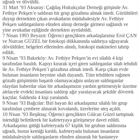
uğradı ve dövüldü.
31 Mart ’93 Aksaray: Çağdaş Hukukçular Derneği girişinde Av.
Fethiye Pekşen’e saldıran bir grup gözaltına almak istedi. Gürültüleri
duyup dernekten çıkan avukatların müdahalesiyle Av. Fethiye
Pekşen saldırganların elinden alınıp derneğe girmesi sağlandı ve
yine avukatlar eşliğinde dernekten ayrılabildi.
7 Nisan 1993 Beyazıt: Öğrenci gençlikten arkadaşlarımız Erol ÇAN
ve Nurcan GÜZEL bir fotokopi dükkanında saldırıya uğrayarak
dövüldüler, belgeleri ellerinden alındı, fotokopi makineleri tahrip
edildi.
9 Nisan ’93 Bakırköy: Av. Fethiye Pekşen’in evi silahlı 4 kişi
tarafından basıldı. Kapıyı kırarak içeri giren saldırganlar silah tehdidi
ile Av. Fethiye Pekşen’i gözaltına almak istedi. Karşı çıkan evde
bulunan insanların beynine silah dayandı. Tüm tehditlere rağmen
gözaltı girişiminin başarılı olamayacağını anlayan saldırganlar
olaydan haberdar olan bir arkadaşımızın yardım getirmesiyle üzerine
alelacele evdeki insanlara saldırıp ağır yaralayacak şekilde döverek
kaçtılar. Saldırıda 4 kişi yaralandı.
9 Nisan ’93 Bağcılar: Biri bayan iki arkadaşımız silahlı bir grup
tarafından çembere alınarak kovalandı, üzerlerine ateş açıldı.
10 Nisan ’93 Beşiktaş: Öğrenci gençlikten Gülcan Güzel tartışmak
istendiği belirtilerek bir kafeteryaya görüşmeye davet edildi.
Arkadaşımız gittiği kafeteryada 67 kişilik bir grubun saldırısına
uğradı, burun kemiği kırıldı, kafeteryada bulunan insanların
müdahalesiyle saldırganların elinden alınarak bir hastaneye