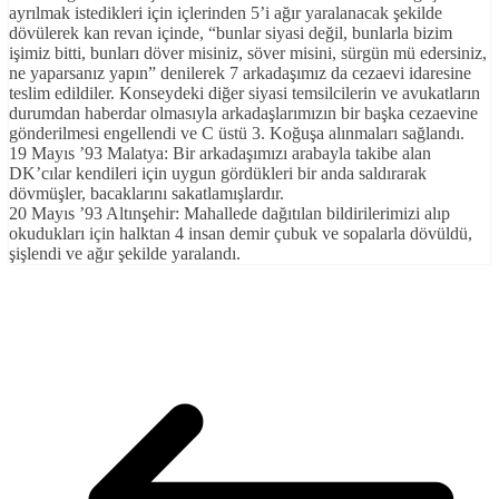
ayrılmak istedikleri için içlerinden 5’i ağır yaralanacak şekilde
dövülerek kan revan içinde, “bunlar siyasi değil, bunlarla bizim
işimiz bitti, bunları döver misiniz, söver misini, sürgün mü edersiniz,
ne yaparsanız yapın” denilerek 7 arkadaşımız da cezaevi idaresine
teslim edildiler. Konseydeki diğer siyasi temsilcilerin ve avukatların
durumdan haberdar olmasıyla arkadaşlarımızın bir başka cezaevine
gönderilmesi engellendi ve C üstü 3. Koğuşa alınmaları sağlandı.
19 Mayıs ’93 Malatya: Bir arkadaşımızı arabayla takibe alan
DK’cılar kendileri için uygun gördükleri bir anda saldırarak
dövmüşler, bacaklarını sakatlamışlardır.
20 Mayıs ’93 Altınşehir: Mahallede dağıtılan bildirilerimizi alıp
okudukları için halktan 4 insan demir çubuk ve sopalarla dövüldü,
şişlendi ve ağır şekilde yaralandı.