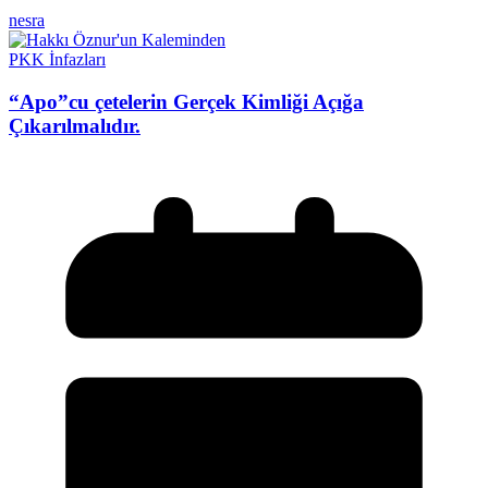
nesra
PKK İnfazları
“Apo”cu çetelerin Gerçek Kimliği Açığa
Çıkarılmalıdır.