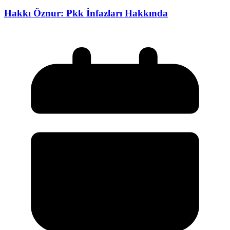
Hakkı Öznur: Pkk İnfazları Hakkında