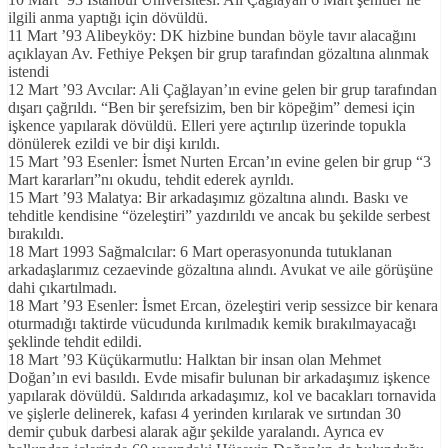
ilgili anma yaptığı için dövüldü.
11 Mart ’93 Alibeyköy: DK hizbine bundan böyle tavır alacağını
açıklayan Av. Fethiye Pekşen bir grup tarafından gözaltına alınmak
istendi
12 Mart ’93 Avcılar: Ali Çağlayan’ın evine gelen bir grup tarafından
dışarı çağrıldı. “Ben bir şerefsizim, ben bir köpeğim” demesi için
işkence yapılarak dövüldü. Elleri yere açtırılıp üzerinde topukla
dönülerek ezildi ve bir dişi kırıldı.
15 Mart ’93 Esenler: İsmet Nurten Ercan’ın evine gelen bir grup “3
Mart kararları”nı okudu, tehdit ederek ayrıldı.
15 Mart ’93 Malatya: Bir arkadaşımız gözaltına alındı. Baskı ve
tehditle kendisine “özeleştiri” yazdırıldı ve ancak bu şekilde serbest
bırakıldı.
18 Mart 1993 Sağmalcılar: 6 Mart operasyonunda tutuklanan
arkadaşlarımız cezaevinde gözaltına alındı. Avukat ve aile görüşüne
dahi çıkartılmadı.
18 Mart ’93 Esenler: İsmet Ercan, özeleştiri verip sessizce bir kenara
oturmadığı taktirde vücudunda kırılmadık kemik bırakılmayacağı
şeklinde tehdit edildi.
18 Mart ’93 Küçükarmutlu: Halktan bir insan olan Mehmet
Doğan’ın evi basıldı. Evde misafir bulunan bir arkadaşımız işkence
yapılarak dövüldü. Saldırıda arkadaşımız, kol ve bacakları tornavida
ve şişlerle delinerek, kafası 4 yerinden kırılarak ve sırtından 30
demir çubuk darbesi alarak ağır şekilde yaralandı. Ayrıca ev