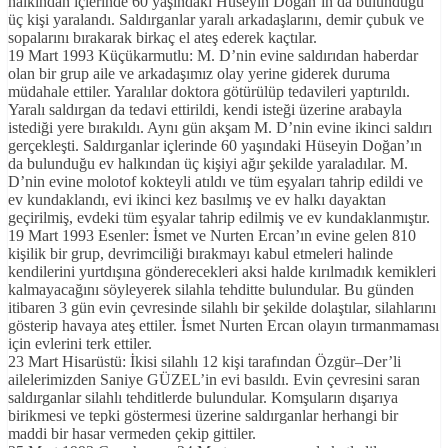
halkından içlerinde 60 yaşındaki Hüseyin Doğan’ın da bulunduğu
üç kişi yaralandı. Saldırganlar yaralı arkadaşlarını, demir çubuk ve
sopalarını bırakarak birkaç el ateş ederek kaçtılar.
19 Mart 1993 Küçükarmutlu: M. D’nin evine saldırıdan haberdar
olan bir grup aile ve arkadaşımız olay yerine giderek duruma
müdahale ettiler. Yaralılar doktora götürülüp tedavileri yaptırıldı.
Yaralı saldırgan da tedavi ettirildi, kendi isteği üzerine arabayla
istediği yere bırakıldı. Aynı gün akşam M. D’nin evine ikinci saldırı
gerçekleşti. Saldırganlar içlerinde 60 yaşındaki Hüseyin Doğan’ın
da bulunduğu ev halkından üç kişiyi ağır şekilde yaraladılar. M.
D’nin evine molotof kokteyli atıldı ve tüm eşyaları tahrip edildi ve
ev kundaklandı, evi ikinci kez basılmış ve ev halkı dayaktan
geçirilmiş, evdeki tüm eşyalar tahrip edilmiş ve ev kundaklanmıştır.
19 Mart 1993 Esenler: İsmet ve Nurten Ercan’ın evine gelen 810
kişilik bir grup, devrimciliği bırakmayı kabul etmeleri halinde
kendilerini yurtdışına gönderecekleri aksi halde kırılmadık kemikleri
kalmayacağını söyleyerek silahla tehditte bulundular. Bu günden
itibaren 3 gün evin çevresinde silahlı bir şekilde dolaştılar, silahlarını
gösterip havaya ateş ettiler. İsmet Nurten Ercan olayın tırmanmaması
için evlerini terk ettiler.
23 Mart Hisarüstü: İkisi silahlı 12 kişi tarafından Özgür–Der’li
ailelerimizden Saniye GÜZEL’in evi basıldı. Evin çevresini saran
saldırganlar silahlı tehditlerde bulundular. Komşuların dışarıya
birikmesi ve tepki göstermesi üzerine saldırganlar herhangi bir
maddi bir hasar vermeden çekip gittiler.