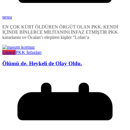
nesra
EN ÇOK KÜRT ÖLDÜREN ÖRGÜT OLAN PKK, KENDİ
İÇİNDE BİNLERCE MİLİTANINI İNFAZ ETMİŞTİR PKK
kararlarını ve Öcalan’ı eleştiren kişiler “Lolan’a
Güncel
PKK İnfazları
Ölümü de, Heykeli de Olay Oldu.