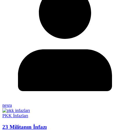
nesra
PKK İnfazları
23 Militanın İnfazı