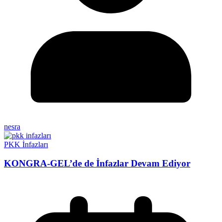
nesra
PKK İnfazları
KONGRA-GEL’de de İnfazlar Devam Ediyor