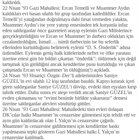
kaldırıldı.
22 Nisan ’93 Gazi Mahallesi: Ercan Temelli ve Muammer Aydın
kaldıkları evi basan silahlı bir grup tarafından katledildiler. Ercan
Temelli’yi yatağından doğrulmaya dahi fırsat vermeden yatakta,
Muammer Aydın’ı ise yere yatırıp ensesinden tek kurşunla infaz
eden saldırganlar önce gazeteleri arayıp eylemin Gazi Milislerince
gerçekleştirildiğini ve Ercan ve Muammer’in darbeci oldukları için
cezalandırıldığını, İsmail … isimli darbecinin ise bu seferlik
ellerinden kurtulduğunu belirterek eylemi “D. S. Önderlik” adına
üstlendiler. Eylemin geniş halk kitlelerinde nefret ve öfke yaratası
üzerine ertesi gün bir bildiri çıkartan “önderlik”; öldürmek için değil
tartışmak için girildiğini ancak kendilerine pusu kurulduğu ve çıkan
çatışmada Ercan ve Muammer’in öldüğünü(!) açıkladı.
24 Nisan ’93 Hisariçi: Özgür–Der’li ailelerimizden Saniye
GÜZEL’in evi silahlı 12 kişi tarafından basıldı. Kapıyı kırarak içeri
giren saldırganlar Saniye GÜZEL’i dövüp, evdeki tüm eşyaları kırıp
tahrik ettiler. Daha sonra ev ateşe verildi ancak Saniye GÜZEL’in
evden çıkmaması ve “evimi benimle birlikte yakarsınız” demesi
üzerine saldırganlar alevleri söndürüp gittiler.
26 Nisan ’93 Gazi Mahallesi: Mahalledeki tüm evleri dolaşan
DK’cılar halkı Muammer’in cenazesine gitmemesi için tehdit etti ve
aynı gün kaldırılacak olan İ. Yalçın’ın cenazesine çağırdı.
Muammer’in cenazesine gidilmemesi için kendilerine baskı
yapılmasına tepki gösteren Gazi Mahallesi halkı İ. Yalçın’ın
cenazesine katılmadı.