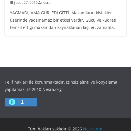
Şubat 27, 2016
nesra
YAĞMADI, AMA GÜRLEDİ GİTTİ. Makamların kişilikler
üzerinde yadsınamaz bir etkisi vardır. Gücü ve kudreti
temsil ettiği makamdan kaynaklanan kişiler, zamanla,
Telif hakları ile korunmaktadır. İzinsiz alıntı ve kopyalama
yapılamaz. @ 2010 Nesra.org
1
Tüm hakları saklıdır © 2026
Nesra.org
.