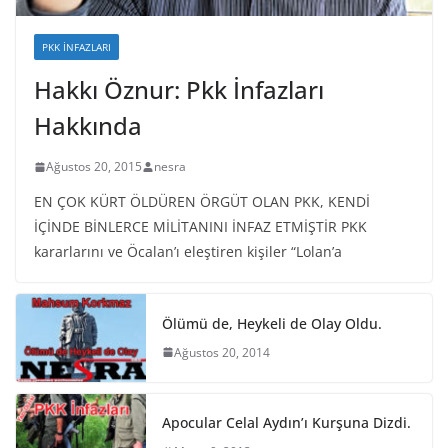
PKK İNFAZLARI
Hakkı Öznur: Pkk İnfazları
Hakkında
Ağustos 20, 2015
nesra
EN ÇOK KÜRT ÖLDÜREN ÖRGÜT OLAN PKK, KENDİ
İÇİNDE BİNLERCE MİLİTANINI İNFAZ ETMİŞTİR PKK
kararlarını ve Öcalan’ı eleştiren kişiler “Lolan’a
Ölümü de, Heykeli de Olay Oldu.
Ağustos 20, 2014
Apocular Celal Aydın’ı Kurşuna Dizdi.