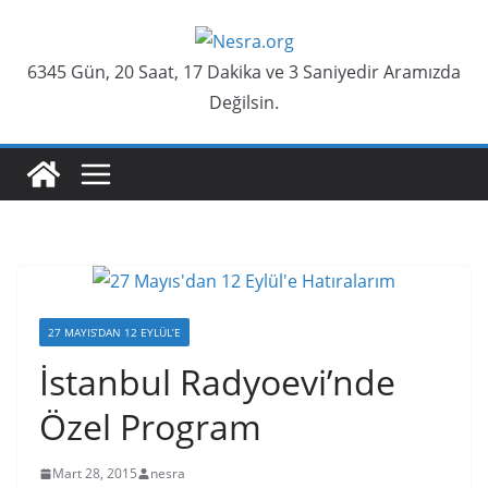
Skip
to
6345 Gün, 20 Saat, 17 Dakika ve 4 Saniyedir Aramızda
content
Değilsin.
27 MAYIS’DAN 12 EYLÜL’E
İstanbul Radyoevi’nde
Özel Program
Mart 28, 2015
nesra