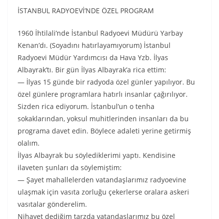
İSTANBUL RADYOEVİ’NDE ÖZEL PROGRAM
1960 İhtilali’nde İstanbul Radyoevi Müdürü Yarbay
Kenan’dı. (Soyadını hatırlayamıyorum) İstanbul
Radyoevi Müdür Yardımcısı da Hava Yzb. İlyas
Albayrak’tı. Bir gün İlyas Albayrak’a rica ettim:
— İlyas 15 günde bir radyoda özel günler yapılıyor. Bu
özel günlere programlara hatırlı insanlar çağırılıyor.
Sizden rica ediyorum. İstanbul’un o tenha
sokaklarından, yoksul muhitlerinden insanları da bu
programa davet edin. Böylece adaleti yerine getirmiş
olalım.
İlyas Albayrak bu söylediklerimi yaptı. Kendisine
ilaveten şunları da söylemiştim:
— Şayet mahallelerden vatandaşlarımız radyoevine
ulaşmak için vasıta zorluğu çekerlerse oralara askeri
vasıtalar gönderelim.
Nihayet dediğim tarzda vatandaşlarımız bu özel