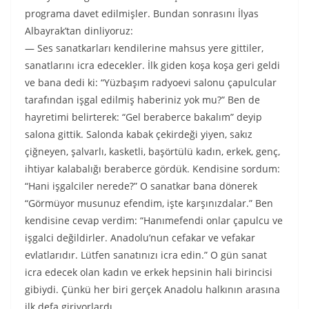
programa davet edilmişler. Bundan sonrasını İlyas
Albayrak’tan dinliyoruz:
— Ses sanatkarları kendilerine mahsus yere gittiler,
sanatlarını icra edecekler. İlk giden koşa koşa geri geldi
ve bana dedi ki: “Yüzbaşım radyoevi salonu çapulcular
tarafından işgal edilmiş haberiniz yok mu?” Ben de
hayretimi belirterek: “Gel beraberce bakalım” deyip
salona gittik. Salonda kabak çekirdeği yiyen, sakız
çiğneyen, şalvarlı, kasketli, başörtülü kadın, erkek, genç,
ihtiyar kalabalığı beraberce gördük. Kendisine sordum:
“Hani işgalciler nerede?” O sanatkar bana dönerek
“Görmüyor musunuz efendim, işte karşınızdalar.” Ben
kendisine cevap verdim: “Hanımefendi onlar çapulcu ve
işgalci değildirler. Anadolu’nun cefakar ve vefakar
evlatlarıdır. Lütfen sanatınızı icra edin.” O gün sanat
icra edecek olan kadın ve erkek hepsinin hali birincisi
gibiydi. Çünkü her biri gerçek Anadolu halkının arasına
ilk defa giriyorlardı.