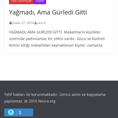
ÖZEL DOSYALAR
YAŞAM
Yağmadı, Ama Gürledi Gitti
Şubat 27, 2016
nesra
YAĞMADI, AMA GÜRLEDİ GİTTİ. Makamların kişilikler
üzerinde yadsınamaz bir etkisi vardır. Gücü ve kudreti
temsil ettiği makamdan kaynaklanan kişiler, zamanla,
Telif hakları ile korunmaktadır. İzinsiz alıntı ve kopyalama
yapılamaz. @ 2010 Nesra.org
1