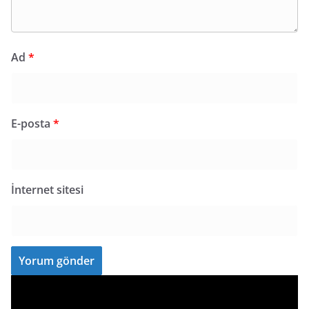
Ad
*
E-posta
*
İnternet sitesi
V
i