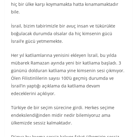
hiç bir ülke karşı koymamakta hatta kınamamaktadır
bile.
İsrail, bizim tabirimizle bir avuç insan ve tükürükte
boğulacak durumda olsalar da hiç kimsenin gücü
İsrail’e gücü yetmemekte.
Her yıl katliamlarına yenisini ekleyen İsrail, bu yılda
mübarek Ramazan ayında yeni bir katliama başladı. 3
gününü dolduran katliama yine kimsenin sesi çıkmıyor.
Ölen Filistinlilerin sayısı 100’ü geçmiş durumda ve
İsrail’in yaptığı açıklama da katliama devam
edeceklerini açıklıyor.
Türkiye de bir seçim sürecine girdi. Herkes seçime
endekslendiğinden midir nedir bilemiyoruz ama
ülkemizde sessiz kalmaktadır.
Dünya bu kıyıma sessiz kalıyor fakat ülkemizin sessiz