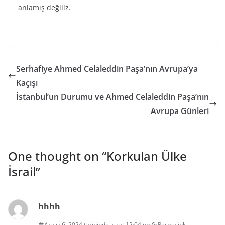
anlamış değiliz.
Serhafiye Ahmed Celaleddin Paşa’nın Avrupa’ya
Kaçışı
İstanbul’un Durumu ve Ahmed Celaleddin Paşa’nın
Avrupa Günleri
One thought on “
Korkulan Ülke
İsrail
”
hhhh
Aralık 6, 2024 tarihinde, saat 12:04 pm
Permalink