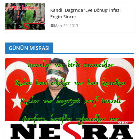
Kandil Dağı’nda ‘Eve Dönüş’ infazı
Engin Sincer
Mart 29, 2013
GÜNÜN MISRASI