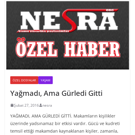
ÖZEL DOSYALAR
YAŞAM
Yağmadı, Ama Gürledi Gitti
Şubat 27, 2016
nesra
YAĞMADI, AMA GÜRLEDİ GİTTİ. Makamların kişilikler
üzerinde yadsınamaz bir etkisi vardır. Gücü ve kudreti
temsil ettiği makamdan kaynaklanan kişiler, zamanla,