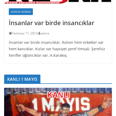
GÜNÜN MISRASI
İnsanlar var birde insancıklar
Temmuz 11, 2013
nesra
İnsanlar var birde insancıklar, Ruhen hem erkekler var
hem kancıklar, Kızlar var haysiyet şeref timsali, Şerefsiz
herifler oğlancıklar var. A.Karakoç
KANLI 1 MAYIS