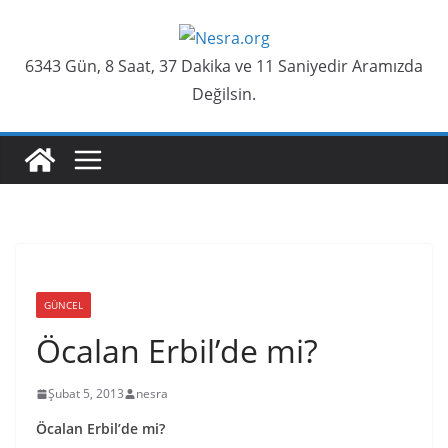
Skip
to
6343 Gün, 8 Saat, 37 Dakika ve 12 Saniyedir Aramızda
content
Değilsin.
GÜNCEL
Öcalan Erbil’de mi?
Şubat 5, 2013
nesra
Öcalan Erbil’de mi?