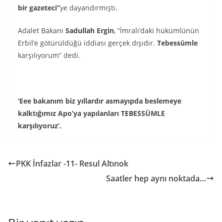
bir gazeteci”
ye dayandırmıştı.
Adalet Bakanı
Sadullah Ergin
, “İmralı’daki hükümlünün
Erbil’e götürüldüğü iddiası gerçek dışıdır.
Tebessümle
karşılıyorum” dedi.
’Eee bakanım biz yıllardır asmayıpda beslemeye
kalktığımız Apo’ya yapılanları TEBESSÜMLE
karşılıyoruz’.
PKK İnfazlar -11- Resul Altınok
Saatler hep aynı noktada…