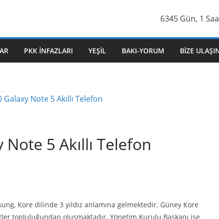
6345 Gün, 1 Saa
AR
PKK İNFAZLARI
YEŞIL
BAKI-YORUM
BIZE ULAŞI
ote 5 Akıllı Telefon
ng, Kore dilinde 3 yıldız anlamına gelmektedir. Güney Kore
etler topluluğundan oluşmaktadır. Yönetim Kurulu Başkanı ise