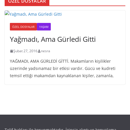
ÖZEL DOSYALAR
ÖZEL DOSYALAR
YAŞAM
Yağmadı, Ama Gürledi Gitti
Şubat 27, 2016
nesra
YAĞMADI, AMA GÜRLEDİ GİTTİ. Makamların kişilikler
üzerinde yadsınamaz bir etkisi vardır. Gücü ve kudreti
temsil ettiği makamdan kaynaklanan kişiler, zamanla,
Telif hakları ile korunmaktadır. İzinsiz alıntı ve kopyalama