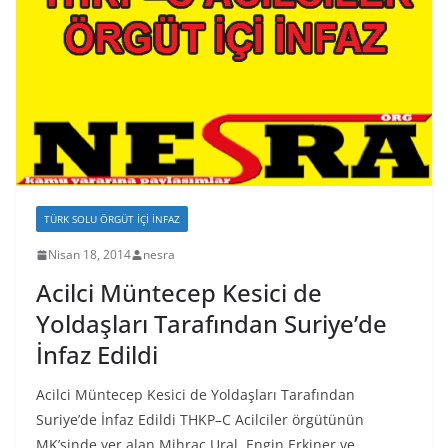
TÜRK SOLU ÖRGÜT İÇI İNFAZ
Nisan 18, 2014
nesra
Acilci Müntecep Kesici de
Yoldaşları Tarafından Suriye’de
İnfaz Edildi
Acilci Müntecep Kesici de Yoldaşları Tarafından
Suriye’de İnfaz Edildi THKP–C Acilciler örgütünün
MK’sinde yer alan Mihraç Ural, Engin Erkiner ve