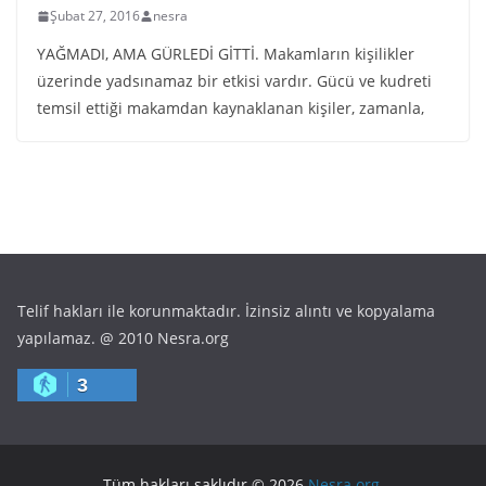
Şubat 27, 2016
nesra
YAĞMADI, AMA GÜRLEDİ GİTTİ. Makamların kişilikler
üzerinde yadsınamaz bir etkisi vardır. Gücü ve kudreti
temsil ettiği makamdan kaynaklanan kişiler, zamanla,
Telif hakları ile korunmaktadır. İzinsiz alıntı ve kopyalama
yapılamaz. @ 2010 Nesra.org
3
Tüm hakları saklıdır © 2026
Nesra.org
.