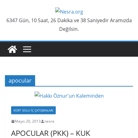
Skip
to
6347 Gün, 10 Saat, 26 Dakika ve 39 Saniyedir Aramızda
content
Değilsin.
apocular
KÜRT SOLU İÇ ÇATIŞMALARI
Mayıs 20, 2013
nesra
APOCULAR (PKK) – KUK