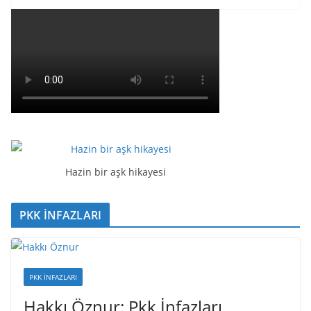
Hazin bir aşk hikayesi
PKK İNFAZLARI
PKK İNFAZLARI
Hakkı Öznur: Pkk İnfazları