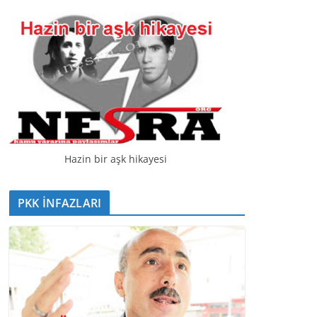
t
ı
c
ı
Hazin bir aşk hikayesi
PKK İNFAZLARI