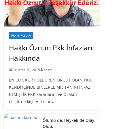
PKK İNFAZLARI
Hakkı Öznur: Pkk İnfazları
Hakkında
Ağustos 20, 2015
nesra
EN ÇOK KÜRT ÖLDÜREN ÖRGÜT OLAN PKK,
KENDİ İÇİNDE BİNLERCE MİLİTANINI İNFAZ
ETMİŞTİR PKK kararlarını ve Öcalan’ı
eleştiren kişiler “Lolan’a
Ölümü de, Heykeli de Olay
Oldu.