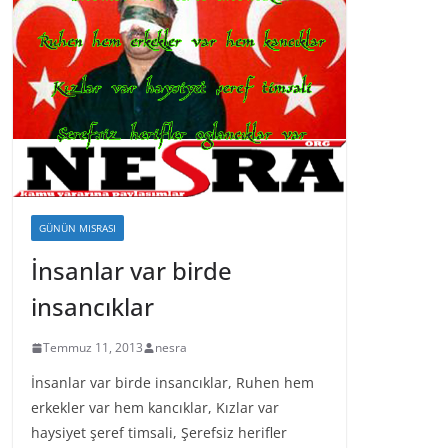
GÜNÜN MISRASI
İnsanlar var birde
insancıklar
Temmuz 11, 2013
nesra
İnsanlar var birde insancıklar, Ruhen hem
erkekler var hem kancıklar, Kızlar var
haysiyet şeref timsali, Şerefsiz herifler