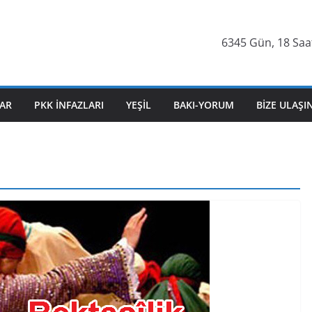
6345 Gün, 18 Saat
AR
PKK İNFAZLARI
YEŞIL
BAKI-YORUM
BIZE ULAŞI